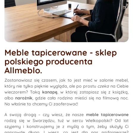
Meble tapicerowane - sklep
polskiego producenta
Allmeblo.
Zastanawiasz się czasem, jak to jest mieć w salonie mebel,
który nie tylko pięknie wygląda, ale po prostu
czeka
na Ciebie
wieczorem? Taką
kanapę
, w której zatapiasz się z książką,
albo
narożnik
, gdzie cała rodzina mieści się na filmową noc.
No właśnie to chcemy Ci zaoferować!
A swoją drogą – czy wiesz, że nasze
meble tapicerowane
rodzą się w Swarzędzu, tuż w sercu Wielkopolski? Od lat
szyjemy i konstruujemy je z myślą o tym, żeby służyły Ci
naprawdę długo. I wiesz, co jest dla nas najfajniejsze?