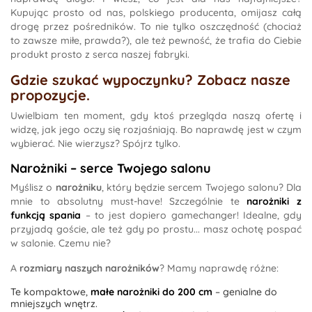
Kupując prosto od nas, polskiego producenta, omijasz całą
drogę przez pośredników. To nie tylko oszczędność (chociaż
to zawsze miłe, prawda?), ale też pewność, że trafia do Ciebie
produkt prosto z serca naszej fabryki.
Gdzie szukać wypoczynku? Zobacz nasze
propozycje.
Uwielbiam ten moment, gdy ktoś przegląda naszą ofertę i
widzę, jak jego oczy się rozjaśniają. Bo naprawdę jest w czym
wybierać. Nie wierzysz? Spójrz tylko.
Narożniki – serce Twojego salonu
Myślisz o
narożniku
, który będzie sercem Twojego salonu? Dla
mnie to absolutny must-have! Szczególnie te
narożniki z
funkcją spania
– to jest dopiero gamechanger! Idealne, gdy
przyjadą goście, ale też gdy po prostu... masz ochotę pospać
w salonie. Czemu nie?
A
rozmiary naszych narożników
? Mamy naprawdę różne:
Te kompaktowe,
małe narożniki do 200 cm
– genialne do
mniejszych wnętrz.