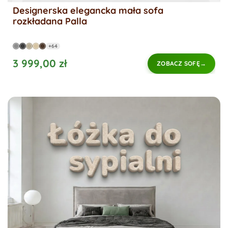
Designerska elegancka mała sofa
rozkładana Palla
+64
3 999,00 zł
ZOBACZ SOFĘ