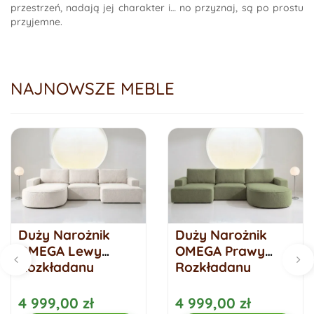
przestrzeń, nadają jej charakter i… no przyznaj, są po prostu
przyjemne.
NAJNOWSZE MEBLE
Duży Narożnik
Duży Narożnik
OMEGA Lewy
OMEGA Prawy
Rozkładany
Rozkładany
Funkcja Spania
Funkcja Spania
284 cm Śmietanka
284 cm Zielony
4 999,00 zł
4 999,00 zł