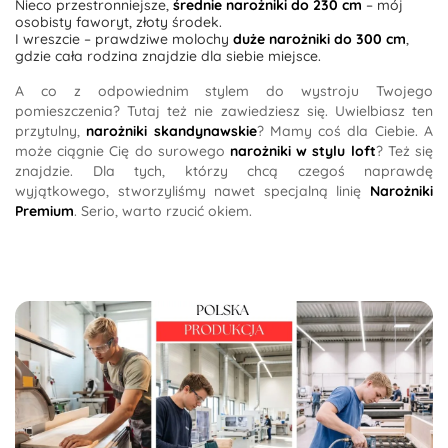
Nieco przestronniejsze,
średnie narożniki do 230 cm
– mój
osobisty faworyt, złoty środek.
I wreszcie – prawdziwe molochy
duże narożniki do 300 cm
,
gdzie cała rodzina znajdzie dla siebie miejsce.
A co z odpowiednim stylem do wystroju Twojego
pomieszczenia? Tutaj też nie zawiedziesz się. Uwielbiasz ten
przytulny,
narożniki skandynawskie
? Mamy coś dla Ciebie. A
może ciągnie Cię do surowego
narożniki w stylu loft
? Też się
znajdzie. Dla tych, którzy chcą czegoś naprawdę
wyjątkowego, stworzyliśmy nawet specjalną linię
Narożniki
Premium
. Serio, warto rzucić okiem.