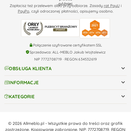
Zapłacisz też przelewem albo przy odbiorze. Zasady
rat PayU
i
PayPo
, czyli odroczonej płatności, opisujemy osobno.
Połączenie szyfrowane certyfikatem SSL
Sprzedawca: ALL-MEBLO Jakub Wojtalewicz
NIP 7772708719 · REGON 634532619

OBSŁUGA KLIENTA

INFORMACJE

KATEGORIE
© 2026 Allmeblo.pl - Wszystkie prawa do treści oraz grafik
zastrzeżone. Kopiowanie zabronione. NIP: 7772708719, REGON: