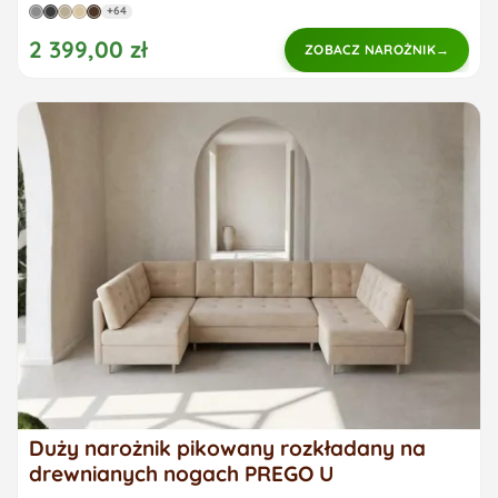
+64
2 399,00 zł
ZOBACZ NAROŻNIK
Duży narożnik pikowany rozkładany na
drewnianych nogach PREGO U