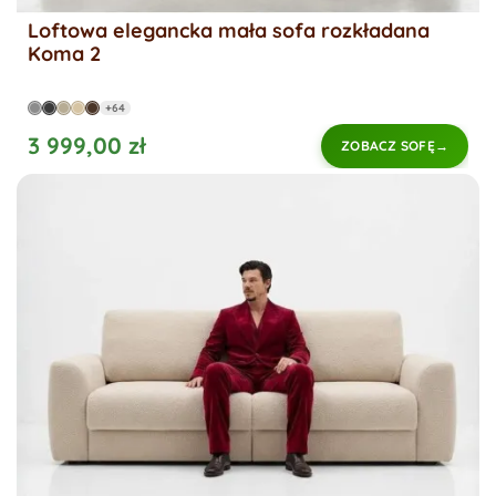
Loftowa elegancka mała sofa rozkładana
Koma 2
+64
3 999,00 zł
ZOBACZ SOFĘ