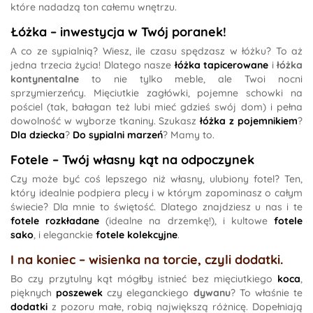
które nadadzą ton całemu wnętrzu.
Łóżka – inwestycja w Twój poranek!
A co ze sypialnią? Wiesz, ile czasu spędzasz w łóżku? To aż
jedna trzecia życia! Dlatego nasze
łóżka tapicerowane
i
łóżka
kontynentalne
to nie tylko meble, ale Twoi nocni
sprzymierzeńcy. Mięciutkie zagłówki, pojemne schowki na
pościel (tak, bałagan też lubi mieć gdzieś swój dom) i pełna
dowolność w wyborze tkaniny. Szukasz
łóżka z pojemnikiem
?
Dla dziecka
?
Do sypialni marzeń
? Mamy to.
Fotele – Twój własny kąt na odpoczynek
Czy może być coś lepszego niż własny, ulubiony fotel? Ten,
który idealnie podpiera plecy i w którym zapominasz o całym
świecie? Dla mnie to świętość. Dlatego znajdziesz u nas i te
fotele rozkładane
(idealne na drzemkę!), i kultowe
fotele
sako
, i eleganckie
fotele kolekcyjne
.
I na koniec – wisienka na torcie, czyli dodatki.
Bo czy przytulny kąt mógłby istnieć bez mięciutkiego
koca
,
pięknych
poszewek
czy eleganckiego
dywanu
? To właśnie te
dodatki
z pozoru małe, robią największą różnicę. Dopełniają