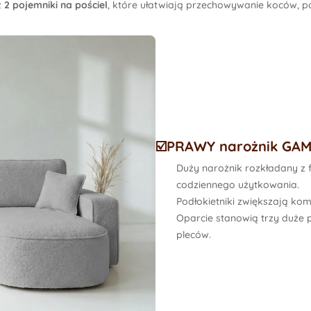
z
2 pojemniki na pościel
, które ułatwiają przechowywanie koców, pod
☑️PRAWY narożnik GAM
Duży narożnik rozkładany z 
codziennego użytkowania.
Podłokietniki
zwiększają komfo
Oparcie stanowią
trzy duże 
pleców.