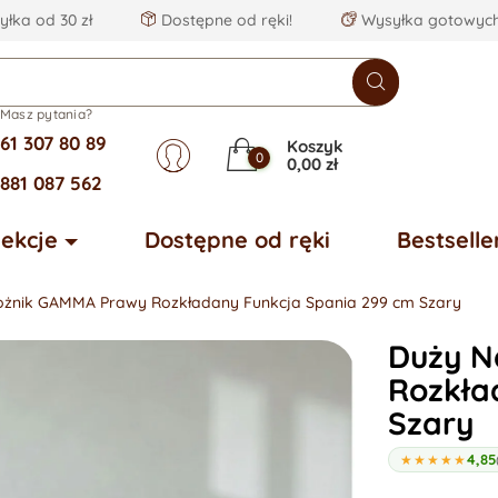
łka od 30 zł
Dostępne od ręki!
Wysyłka gotowych
Masz pytania?
61 307 80 89
Koszyk
0
0,00 zł
881 087 562
lekcje
Dostępne od ręki
Bestselle
ożnik GAMMA Prawy Rozkładany Funkcja Spania 299 cm Szary
Duży N
Rozkła
Szary
4,85
★★★★★