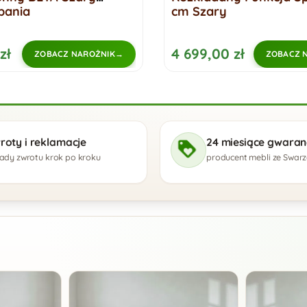
pania
cm Szary
zł
4 699,00 zł
ZOBACZ NAROŻNIK
ZOBACZ 
roty i reklamacje
24 miesiące gwaranc
ady zwrotu krok po kroku
producent mebli ze Swar