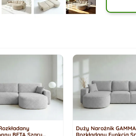
Rozkładany
Duży Narożnik GAMMA
onny BETA Szary
Rozkładany Funkcja Sp