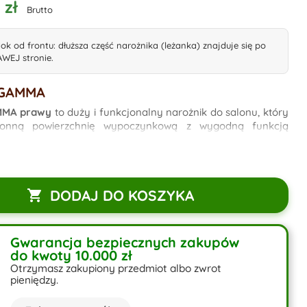
 zł
Brutto
ok od frontu: dłuższa część narożnika (leżanka) znajduje się po
WEJ stronie.
GAMMA
MMA prawy
to duży i funkcjonalny narożnik do salonu, który
tronną powierzchnię wypoczynkową z wygodną funkcją
 posiada podłokietniki, trzy poduszki oparciowe oraz dwie
oracyjne, dzięki czemu dobrze sprawdza się w codziennym
 wyposażony w
funkcję spania o powierzchni 140 × 255 cm
DODAJ DO KOSZYKA

mniki na pościel
, które zapewniają dużo miejsca do
nia. Zastosowane
sprężyny bonell
zwiększają komfort oraz
a odkształcenia. GAMMA to praktyczny narożnik do
Gwarancja bezpiecznych zakupów
onu.
do kwoty 10.000 zł
Otrzymasz zakupiony przedmiot albo zwrot
pieniędzy.