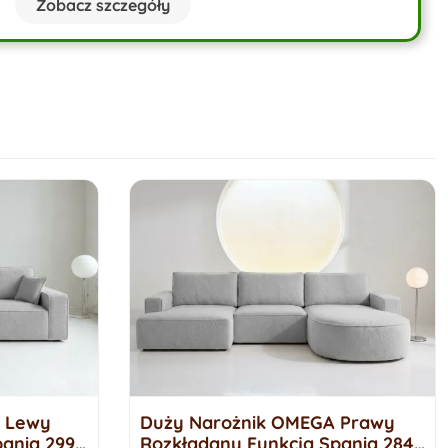
Zobacz szczegóły
 Lewy
Duży Narożnik OMEGA Prawy
ania 299
Rozkładany Funkcja Spania 284