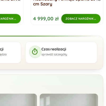
cm Szary
4 999,00 zł
NAROŻNIK
ZOBACZ NAROŻNIK
ji
Czas realizacji
zędza
sprawdź szczegóły