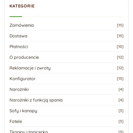
KATEGORIE
Zamówienia
[15]
Dostawa
[15]
Płatności
[10]
O producencie
[12]
Reklamacje i zwroty
[12]
Konfigurator
[15]
Narożniki
[4]
Narożniki z funkcją spania
[4]
Sofy i kanapy
[3]
Fotele
[3]
Tkaniny i tapicerka
[5]