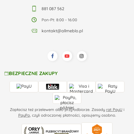
881 087 562
Pon-Pt: 8:00 - 16:00
kontakt@allmeblo.pl
BEZPIECZNE ZAKUPY
Zapłacisz też przelewem albo przy odbiorze. Zasady
rat PayU
i
PayPo
, czyli odroczonej płatności, opisujemy osobno.