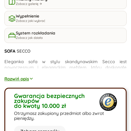
Zobacz galerię
Wypełnienie
Zobacz jaki wybrać
System rozkładania
Zobacz jak działa
SOFA
SECCO
Eleganka sofa w stylu skandynawskim Secco iest
nowoczesnym i eleganckim meblem, który doskonale
sprawdzi się zarówno w mniejszych, jak i dużych
Rozwiń opis
pomieszczeniach. Wygodna i stabilna sofa została
wyposażona w sześć solidnych drewnianych noóg, które
zapewniają jej doskonałą wytrzymałość i stabilność. Mała
Gwarancja bezpiecznych
sofa Lima jest dostępna w szerokiej gamie kolorów i
zakupów
wzorów, co pozwala dopasować ją do każdego stylu
do kwoty 10.000 zł
wystroju. Jest łatwa w utrzymaniu czystości i może być
Otrzymasz zakupiony przedmiot albo zwrot
łatwo przenoszona z miejsca na miejsce. Jest to doskonały
pieniędzy.
wybór dla osób ceniących wygodę i funkcjonalność.