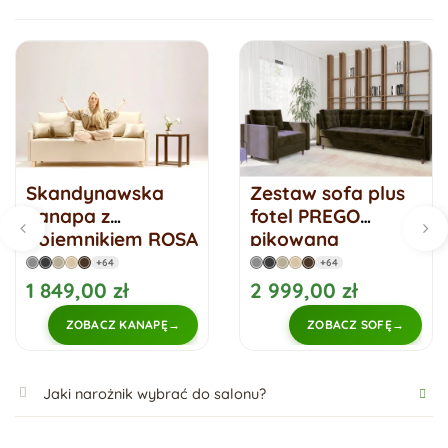
Skandynawska
Zestaw sofa plus
kanapa z
fotel PREGO
pojemnikiem ROSA
pikowana
skandynawska
+64
+64
kanapa
1 849,00 zł
2 999,00 zł
ZOBACZ KANAPĘ
ZOBACZ SOFĘ
Jaki narożnik wybrać do salonu?