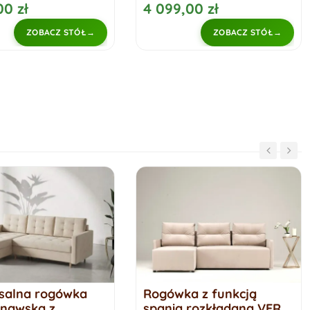
00 zł
4 099,00 zł
ZOBACZ STÓŁ
ZOBACZ STÓŁ
a z funkcją
Lewy narożnik z funkcją
 rozkładana VERO
spania ARKADIA 2