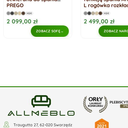
L rogówka rozkładana
angielski
+64
+64
2 499,00 zł
2 899,00 zł
ZOBACZ NAROŻNIK
ZOBACZ
Traugutta 27, 62-020 Swarzędz