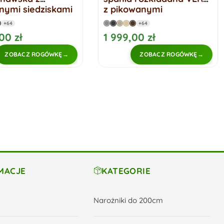
wanymi
rogówka rozkładana
kami
+64
+64
00 zł
2 349,00 zł
ZOBACZ ROGÓWKĘ
ZOBACZ NAROŻNIK
MACJE
KATEGORIE
Narożniki do 200cm