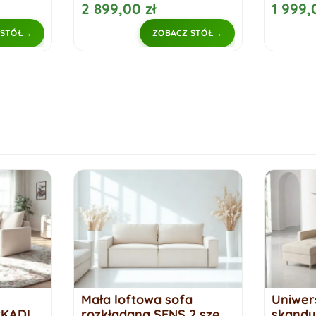
2 899,00 zł
1 999,
 STÓŁ
ZOBACZ STÓŁ
a
Uniwersalna rogówka
Rogówk
2 szew
skandynawska z
spania