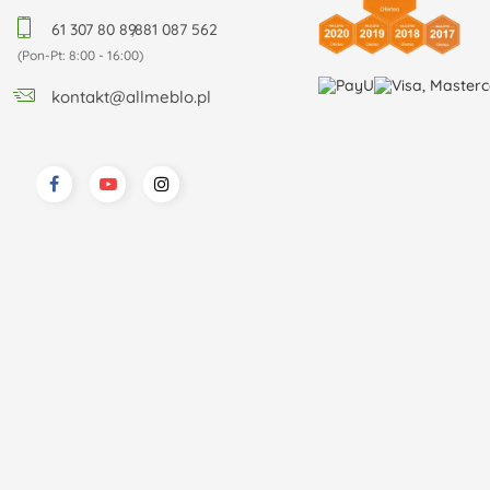
61 307 80 89
,
881 087 562
(Pon-Pt: 8:00 - 16:00)
kontakt@allmeblo.pl