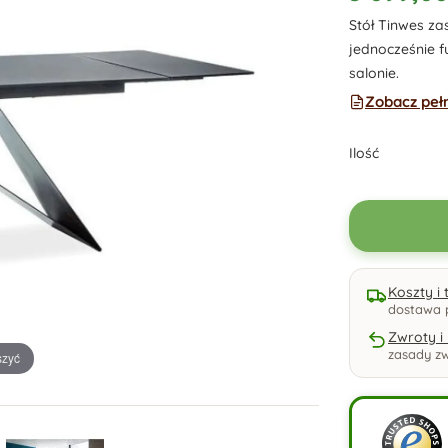
Stół Tinwes za
jednocześnie f
salonie.
Zobacz peł
Ilość
Koszty i
dostawa 
Zwroty i
zasady zw
szyć