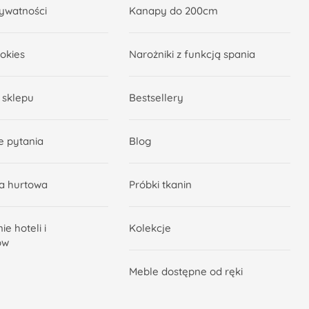
rywatności
Kanapy do 200cm
ookies
Narożniki z funkcją spania
 sklepu
Bestsellery
e pytania
Blog
a hurtowa
Próbki tkanin
e hoteli i
Kolekcje
ów
Meble dostępne od ręki