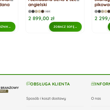
pikowanymi siedziskami
z piko
VIDO
podusz
+64
2 299,00 zł
1 999,
 SOFĘ
ZOBACZ ROGÓWKĘ
OBSŁUGA KLIENTA
INFOR
Sposób i koszt dostawy
O nas