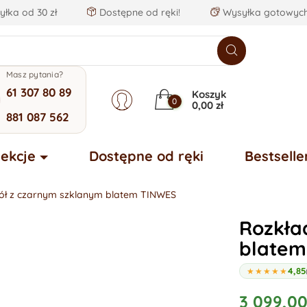
łka od 30 zł
Dostępne od ręki!
Wysyłka gotowych
Masz pytania?
61 307 80 89
Koszyk
0
0,00 zł
881 087 562
lekcje
Dostępne od ręki
Bestselle
ół z czarnym szklanym blatem TINWES
Rozkła
blatem
4,85
★★★★★
3 099,00