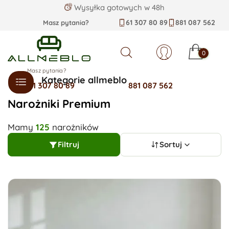
Wysyłka od 30 zł
61 307 80 89
881 087 562
Masz pytania?
0
Szukaj
Masz pytania?
Kategorie allmeblo
61 307 80 89
881 087 562
Narożniki Premium
Mamy
125
narożników
Filtruj
Sortuj
Sortuj wg:
Dostępne