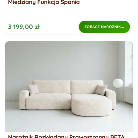
Miedziany Funkcja Spania
3 199,00 zł
ZOBACZ NAROŻNIK
Narożnik Rozkładany Prawostronny BETA