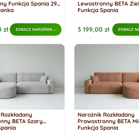
ny Funkcja Spania 299
Lewostronny BETA Zie
tanka
Funkcja Spania
 zł
3 199,00 zł
ZOBACZ NAROŻNIK
ZOBACZ N
 Rozkładany
Narożnik Rozkładany
nny BETA Szary
Prawostronny BETA Mi
Spania
Funkcja Spania