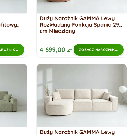
Duży Narożnik GAMMA Lewy
fitowy
Rozkładany Funkcja Spania 299
cm Miedziany
4 699,00 zł
AROŻNIK
ZOBACZ NAROŻNIK
Duży Narożnik GAMMA Lewy