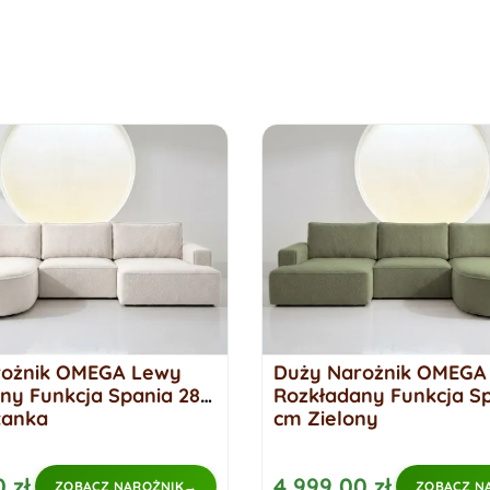
rożnik OMEGA Lewy
Duży Narożnik OMEGA
ny Funkcja Spania 284
Rozkładany Funkcja S
tanka
cm Zielony
 zł
4 999,00 zł
ZOBACZ NAROŻNIK
ZOBACZ N