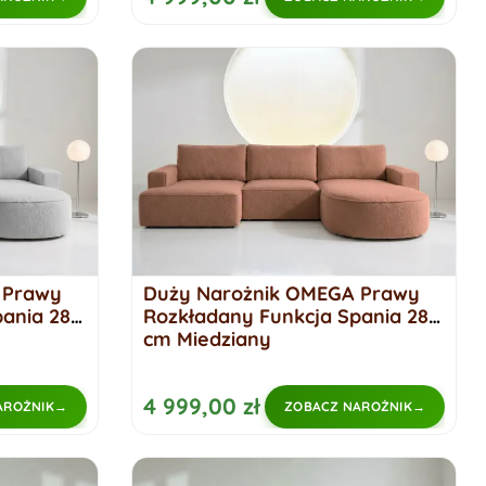
 Prawy
Duży Narożnik OMEGA Prawy
pania 284
Rozkładany Funkcja Spania 284
cm Miedziany
4 999,00 zł
AROŻNIK
ZOBACZ NAROŻNIK