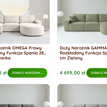
rożnik OMEGA Prawy
Duży Narożnik GAMMA
ny Funkcja Spania 284
Rozkładany Funkcja Sp
tanka
cm Zielony
 zł
4 699,00 zł
ZOBACZ NAROŻNIK
ZOBACZ N