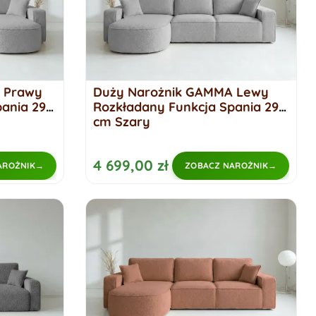
 Prawy
Duży Narożnik GAMMA Lewy
ania 299
Rozkładany Funkcja Spania 299
cm Szary
4 699,00 zł
AROŻNIK
ZOBACZ NAROŻNIK