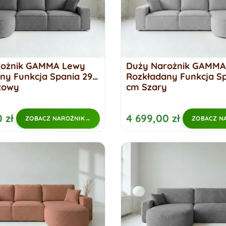
rożnik GAMMA Lewy
Duży Narożnik GAMMA
ny Funkcja Spania 299
Rozkładany Funkcja Sp
towy
cm Szary
 zł
4 699,00 zł
ZOBACZ NAROŻNIK
ZOBACZ N