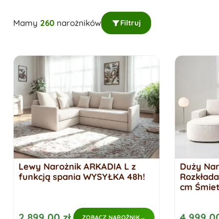
Mamy
260
narożników
Filtruj
Lewy Narożnik ARKADIA L z
Duży Na
funkcją spania WYSYŁKA 48h!
Rozkłada
cm Śmie
2 899,00 zł
4 999,00
ZOBACZ NAROŻNIK