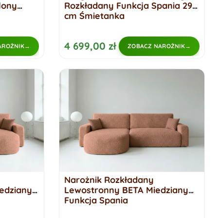
lony
Rozkładany Funkcja Spania 299
cm Śmietanka
4 699,00 zł
AROŻNIK
ZOBACZ NAROŻNIK
Narożnik Rozkładany
edziany
Lewostronny BETA Miedziany
Funkcja Spania