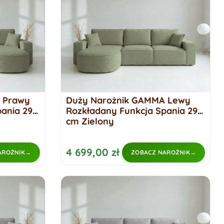
 Prawy
Duży Narożnik GAMMA Lewy
ania 299
Rozkładany Funkcja Spania 299
cm Zielony
4 699,00 zł
AROŻNIK
ZOBACZ NAROŻNIK