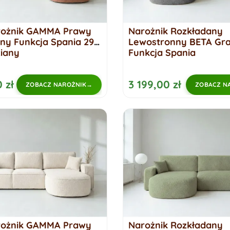
rożnik GAMMA Prawy
Narożnik Rozkładany
ny Funkcja Spania 299
Lewostronny BETA Gra
iany
Funkcja Spania
 zł
3 199,00 zł
ZOBACZ NAROŻNIK
ZOBACZ N
rożnik GAMMA Prawy
Narożnik Rozkładany