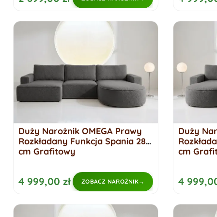
Duży Narożnik OMEGA Prawy
Duży Na
Rozkładany Funkcja Spania 284
Rozkłada
cm Grafitowy
cm Grafi
4 999,00 zł
4 999,00
ZOBACZ NAROŻNIK