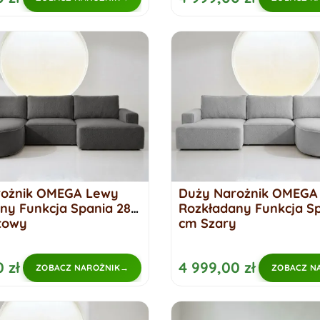
rożnik OMEGA Lewy
Duży Narożnik OMEGA
ny Funkcja Spania 284
Rozkładany Funkcja S
towy
cm Szary
 zł
4 999,00 zł
ZOBACZ NAROŻNIK
ZOBACZ N