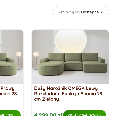
Sortuj wg:
Dostępne
 Prawy
Duży Narożnik OMEGA Lewy
pania 284
Rozkładany Funkcja Spania 284
cm Zielony
4 999,00 zł
AROŻNIK
ZOBACZ NAROŻNIK