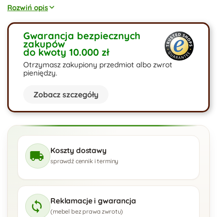
spania oraz przestrzeń na pościel, dzięki czemu jest idealną
Rozwiń opis
propozycją do pokoju dziecka lub jako dodatkowe łóżko
dla gości. Dostępny jest w w szerokiej gamie kolorów i
materiałów. Istnieje również możliwość personalizacji
Gwarancja bezpiecznych
zakupów
parametrów technicznych mebla.
do kwoty 10.000 zł
Otrzymasz zakupiony przedmiot albo zwrot
pieniędzy.
Zobacz szczegóły
Koszty dostawy
sprawdź cennik i terminy
Reklamacje i gwarancja
(mebel bez prawa zwrotu)