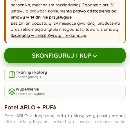
narożnika, mechanizm rozkładania). Zgodnie z art. 38
ustawy o prawach konsumenta
prawo odstąpienia od
umowy w 14 dni nie przysługuje
.
Bez zmian pozostają: 24 miesiące gwarancji producenta
oraz reklamacja z tytułu niezgodności towaru z umową.
Szczegóły w sekcji Zwroty i reklamacje
.
SKONFIGURUJ I KUP
Tkaniny i kolory
Zobacz galerię
Wypełnienie
Zobacz jaki wybrać
Fotel ARLO + PUFA
Fotel ARLO z dołączoną pufą to klasyczny, prosty mebel,
który zdecydowanie pokochają osoby ceniące sobie
praktyczność i funkcjonalność. Fotel ten posiada funkcję