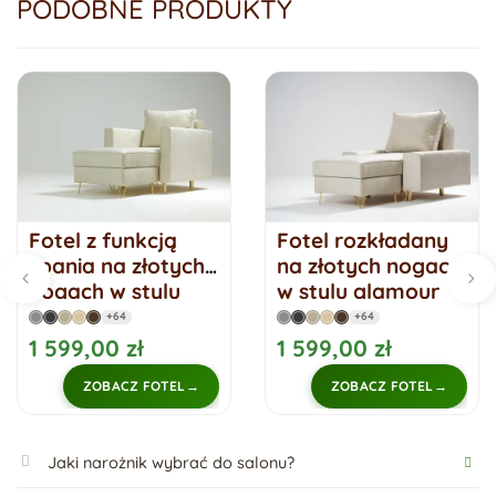
PODOBNE PRODUKTY
Fotel z funkcją
Fotel rozkładany
spania na złotych
na złotych nogach
nogach w stylu
w stylu glamour
glamour DES
STINO
+64
+64
1 599,00 zł
1 599,00 zł
ZOBACZ FOTEL
ZOBACZ FOTEL
Jaki narożnik wybrać do salonu?