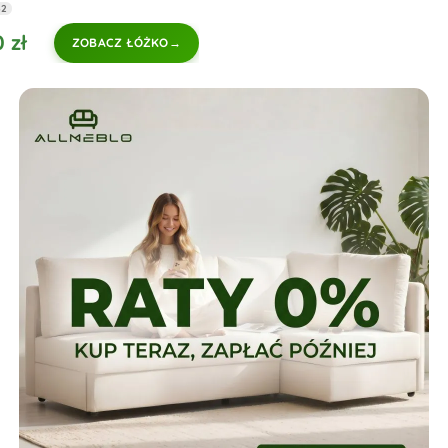
62
 zł
ZOBACZ ŁÓŻKO