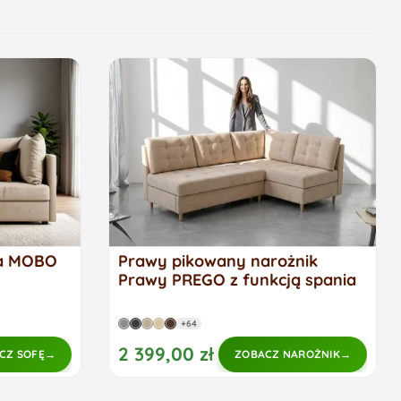
na MOBO
Prawy pikowany narożnik
Prawy PREGO z funkcją spania
+64
2 399,00 zł
CZ SOFĘ
ZOBACZ NAROŻNIK