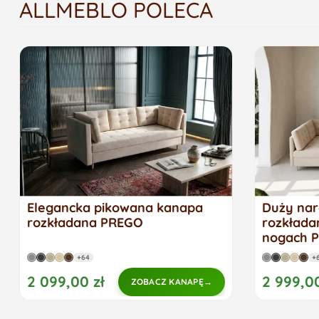
ALLMEBLO POLECA
Elegancka pikowana kanapa
Duży nar
rozkładana PREGO
rozkłada
nogach 
+64
+
2 099,00 zł
2 999,00
ZOBACZ KANAPĘ