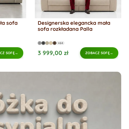
ła sofa
Designerska elegancka mała
sofa rozkładana Palla
+64
3 999,00 zł
CZ SOFĘ
ZOBACZ SOFĘ