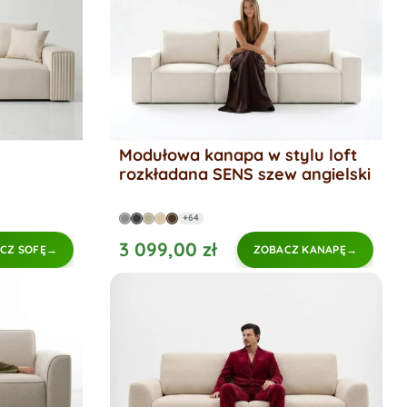
Modułowa kanapa w stylu loft
rozkładana SENS szew angielski
+64
3 099,00 zł
CZ SOFĘ
ZOBACZ KANAPĘ