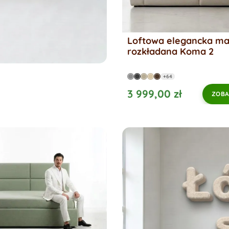
Loftowa elegancka ma
rozkładana Koma 2
+64
3 999,00 zł
ZOBA