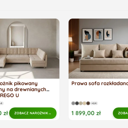
ożnik pikowany
Prawa sofa rozkłada
ny na drewnianych
PREGO U
64
+64
 zł
1 899,00 zł
ZOBACZ NAROŻNIK
ZOBA