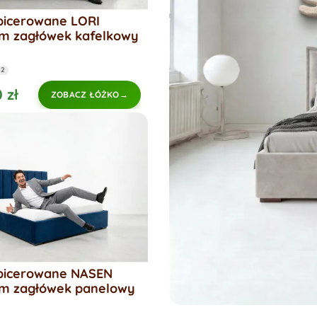
picerowane LORI
m zagłówek kafelkowy
62
 zł
ZOBACZ ŁÓŻKO
picerowane NASEN
m zagłówek panelowy