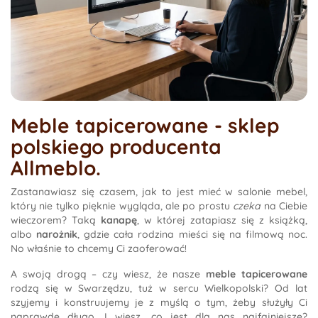
Meble tapicerowane - sklep
polskiego producenta
Allmeblo.
Zastanawiasz się czasem, jak to jest mieć w salonie mebel,
który nie tylko pięknie wygląda, ale po prostu
czeka
na Ciebie
wieczorem? Taką
kanapę
, w której zatapiasz się z książką,
albo
narożnik
, gdzie cała rodzina mieści się na filmową noc.
No właśnie to chcemy Ci zaoferować!
A swoją drogą – czy wiesz, że nasze
meble tapicerowane
rodzą się w Swarzędzu, tuż w sercu Wielkopolski? Od lat
szyjemy i konstruujemy je z myślą o tym, żeby służyły Ci
naprawdę długo. I wiesz, co jest dla nas najfajniejsze?