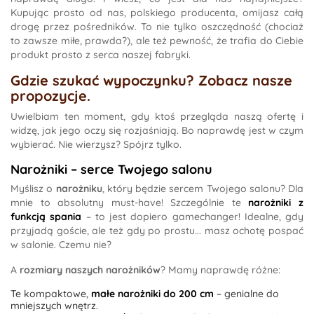
Kupując prosto od nas, polskiego producenta, omijasz całą
drogę przez pośredników. To nie tylko oszczędność (chociaż
to zawsze miłe, prawda?), ale też pewność, że trafia do Ciebie
produkt prosto z serca naszej fabryki.
Gdzie szukać wypoczynku? Zobacz nasze
propozycje.
Uwielbiam ten moment, gdy ktoś przegląda naszą ofertę i
widzę, jak jego oczy się rozjaśniają. Bo naprawdę jest w czym
wybierać. Nie wierzysz? Spójrz tylko.
Narożniki – serce Twojego salonu
Myślisz o
narożniku
, który będzie sercem Twojego salonu? Dla
mnie to absolutny must-have! Szczególnie te
narożniki z
funkcją spania
– to jest dopiero gamechanger! Idealne, gdy
przyjadą goście, ale też gdy po prostu... masz ochotę pospać
w salonie. Czemu nie?
A
rozmiary naszych narożników
? Mamy naprawdę różne:
Te kompaktowe,
małe narożniki do 200 cm
– genialne do
mniejszych wnętrz.