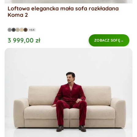
Loftowa elegancka mała sofa rozkładana
Koma 2
+64
3 999,00 zł
ZOBACZ SOFĘ