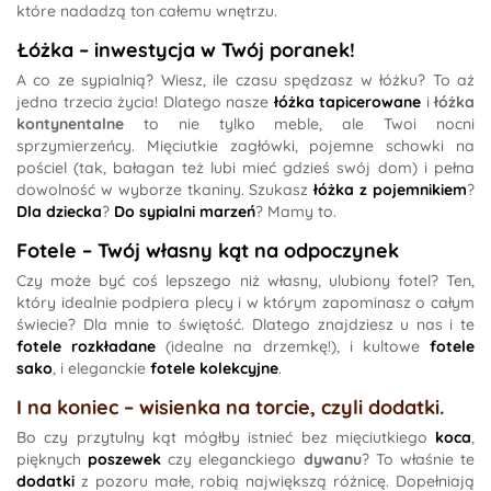
które nadadzą ton całemu wnętrzu.
Łóżka – inwestycja w Twój poranek!
A co ze sypialnią? Wiesz, ile czasu spędzasz w łóżku? To aż
jedna trzecia życia! Dlatego nasze
łóżka tapicerowane
i
łóżka
kontynentalne
to nie tylko meble, ale Twoi nocni
sprzymierzeńcy. Mięciutkie zagłówki, pojemne schowki na
pościel (tak, bałagan też lubi mieć gdzieś swój dom) i pełna
dowolność w wyborze tkaniny. Szukasz
łóżka z pojemnikiem
?
Dla dziecka
?
Do sypialni marzeń
? Mamy to.
Fotele – Twój własny kąt na odpoczynek
Czy może być coś lepszego niż własny, ulubiony fotel? Ten,
który idealnie podpiera plecy i w którym zapominasz o całym
świecie? Dla mnie to świętość. Dlatego znajdziesz u nas i te
fotele rozkładane
(idealne na drzemkę!), i kultowe
fotele
sako
, i eleganckie
fotele kolekcyjne
.
I na koniec – wisienka na torcie, czyli dodatki.
Bo czy przytulny kąt mógłby istnieć bez mięciutkiego
koca
,
pięknych
poszewek
czy eleganckiego
dywanu
? To właśnie te
dodatki
z pozoru małe, robią największą różnicę. Dopełniają