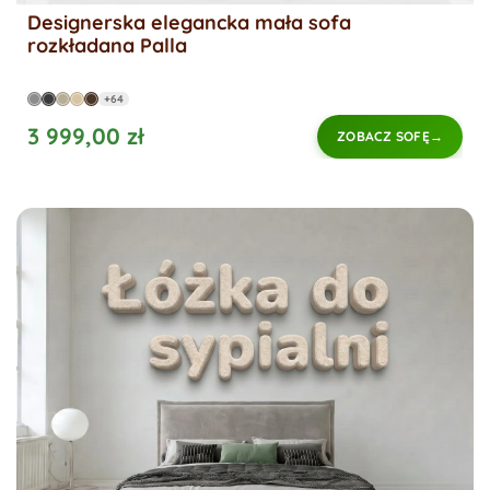
Designerska elegancka mała sofa
rozkładana Palla
+64
3 999,00 zł
ZOBACZ SOFĘ