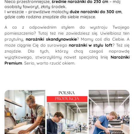
Nieco przestronniejsze,
średnie narożniki do 230 cm
– mój
osobisty faworyt, złoty środek.
I wreszcie – prawdziwe molochy
duże narożniki do 300 cm
,
gdzie cała rodzina znajdzie dla siebie miejsce.
A co z odpowiednim stylem do wystroju Twojego
pomieszczenia? Tutaj też nie zawiedziesz się. Uwielbiasz ten
przytulny,
narożniki skandynawskie
? Mamy coś dla Ciebie. A
może ciągnie Cię do surowego
narożniki w stylu loft
? Też się
znajdzie. Dla tych, którzy chcą czegoś naprawdę
wyjątkowego, stworzyliśmy nawet specjalną linię
Narożniki
Premium
. Serio, warto rzucić okiem.