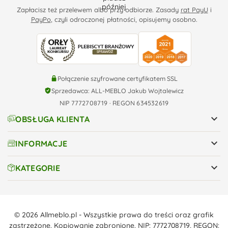
Zapłacisz też przelewem albo przy odbiorze. Zasady
rat PayU
i
PayPo
, czyli odroczonej płatności, opisujemy osobno.
Połączenie szyfrowane certyfikatem SSL
Sprzedawca: ALL-MEBLO Jakub Wojtalewicz
NIP 7772708719 · REGON 634532619

OBSŁUGA KLIENTA

INFORMACJE

KATEGORIE
© 2026 Allmeblo.pl - Wszystkie prawa do treści oraz grafik
zastrzeżone. Kopiowanie zabronione. NIP: 7772708719, REGON: