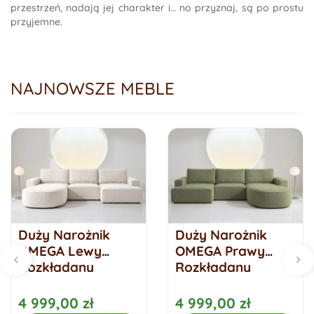
przestrzeń, nadają jej charakter i… no przyznaj, są po prostu
przyjemne.
NAJNOWSZE MEBLE
Duży Narożnik
Duży Narożnik
OMEGA Lewy
OMEGA Prawy
Rozkładany
Rozkładany
Funkcja Spania
Funkcja Spania
284 cm Śmietanka
284 cm Zielony
4 999,00 zł
4 999,00 zł