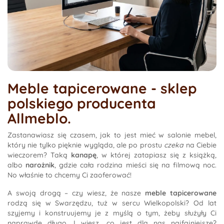
Meble tapicerowane - sklep
polskiego producenta
Allmeblo.
Zastanawiasz się czasem, jak to jest mieć w salonie mebel,
który nie tylko pięknie wygląda, ale po prostu
czeka
na Ciebie
wieczorem? Taką
kanapę
, w której zatapiasz się z książką,
albo
narożnik
, gdzie cała rodzina mieści się na filmową noc.
No właśnie to chcemy Ci zaoferować!
A swoją drogą – czy wiesz, że nasze
meble tapicerowane
rodzą się w Swarzędzu, tuż w sercu Wielkopolski? Od lat
szyjemy i konstruujemy je z myślą o tym, żeby służyły Ci
naprawdę długo. I wiesz, co jest dla nas najfajniejsze?