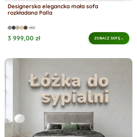
Designerska elegancka mała sofa
rozkładana Palla
+64
3 999,00 zł
ZOBACZ SOFĘ