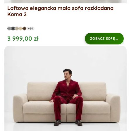
Loftowa elegancka mała sofa rozkładana
Koma 2
+64
3 999,00 zł
ZOBACZ SOFĘ