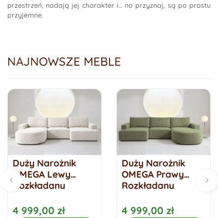
przestrzeń, nadają jej charakter i… no przyznaj, są po prostu
przyjemne.
NAJNOWSZE MEBLE
Duży Narożnik
Duży Narożnik
OMEGA Lewy
OMEGA Prawy
Rozkładany
Rozkładany
Funkcja Spania
Funkcja Spania
284 cm Śmietanka
284 cm Zielony
4 999,00 zł
4 999,00 zł