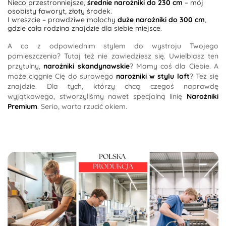
Nieco przestronniejsze,
średnie narożniki do 230 cm
– mój
osobisty faworyt, złoty środek.
I wreszcie – prawdziwe molochy
duże narożniki do 300 cm
,
gdzie cała rodzina znajdzie dla siebie miejsce.
A co z odpowiednim stylem do wystroju Twojego
pomieszczenia? Tutaj też nie zawiedziesz się. Uwielbiasz ten
przytulny,
narożniki skandynawskie
? Mamy coś dla Ciebie. A
może ciągnie Cię do surowego
narożniki w stylu loft
? Też się
znajdzie. Dla tych, którzy chcą czegoś naprawdę
wyjątkowego, stworzyliśmy nawet specjalną linię
Narożniki
Premium
. Serio, warto rzucić okiem.