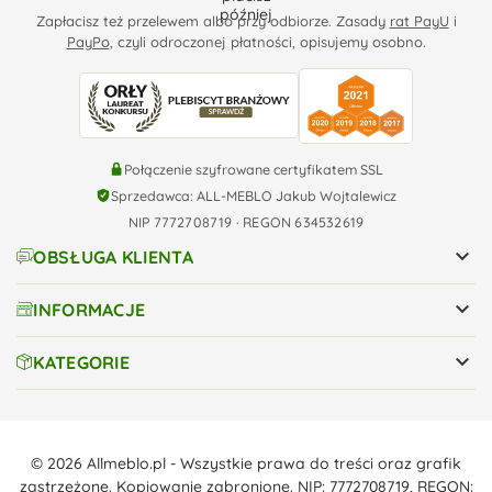
Zapłacisz też przelewem albo przy odbiorze. Zasady
rat PayU
i
PayPo
, czyli odroczonej płatności, opisujemy osobno.
Połączenie szyfrowane certyfikatem SSL
Sprzedawca: ALL-MEBLO Jakub Wojtalewicz
NIP 7772708719 · REGON 634532619

OBSŁUGA KLIENTA

INFORMACJE

KATEGORIE
© 2026 Allmeblo.pl - Wszystkie prawa do treści oraz grafik
zastrzeżone. Kopiowanie zabronione. NIP: 7772708719, REGON: