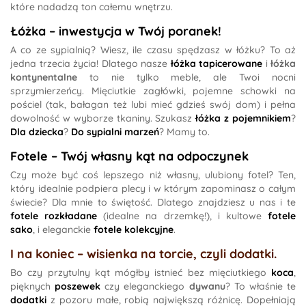
które nadadzą ton całemu wnętrzu.
Łóżka – inwestycja w Twój poranek!
A co ze sypialnią? Wiesz, ile czasu spędzasz w łóżku? To aż
jedna trzecia życia! Dlatego nasze
łóżka tapicerowane
i
łóżka
kontynentalne
to nie tylko meble, ale Twoi nocni
sprzymierzeńcy. Mięciutkie zagłówki, pojemne schowki na
pościel (tak, bałagan też lubi mieć gdzieś swój dom) i pełna
dowolność w wyborze tkaniny. Szukasz
łóżka z pojemnikiem
?
Dla dziecka
?
Do sypialni marzeń
? Mamy to.
Fotele – Twój własny kąt na odpoczynek
Czy może być coś lepszego niż własny, ulubiony fotel? Ten,
który idealnie podpiera plecy i w którym zapominasz o całym
świecie? Dla mnie to świętość. Dlatego znajdziesz u nas i te
fotele rozkładane
(idealne na drzemkę!), i kultowe
fotele
sako
, i eleganckie
fotele kolekcyjne
.
I na koniec – wisienka na torcie, czyli dodatki.
Bo czy przytulny kąt mógłby istnieć bez mięciutkiego
koca
,
pięknych
poszewek
czy eleganckiego
dywanu
? To właśnie te
dodatki
z pozoru małe, robią największą różnicę. Dopełniają