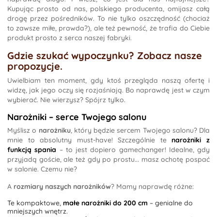
Kupując prosto od nas, polskiego producenta, omijasz całą
drogę przez pośredników. To nie tylko oszczędność (chociaż
to zawsze miłe, prawda?), ale też pewność, że trafia do Ciebie
produkt prosto z serca naszej fabryki.
Gdzie szukać wypoczynku? Zobacz nasze
propozycje.
Uwielbiam ten moment, gdy ktoś przegląda naszą ofertę i
widzę, jak jego oczy się rozjaśniają. Bo naprawdę jest w czym
wybierać. Nie wierzysz? Spójrz tylko.
Narożniki – serce Twojego salonu
Myślisz o
narożniku
, który będzie sercem Twojego salonu? Dla
mnie to absolutny must-have! Szczególnie te
narożniki z
funkcją spania
– to jest dopiero gamechanger! Idealne, gdy
przyjadą goście, ale też gdy po prostu... masz ochotę pospać
w salonie. Czemu nie?
A
rozmiary naszych narożników
? Mamy naprawdę różne:
Te kompaktowe,
małe narożniki do 200 cm
– genialne do
mniejszych wnętrz.