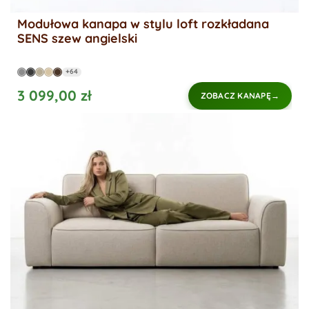
Modułowa kanapa w stylu loft rozkładana
SENS szew angielski
+64
3 099,00 zł
ZOBACZ KANAPĘ