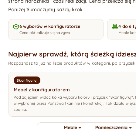
strona narożnika i czas realizacji. Cena przelicza się
Poniżej tłumaczymy każdy krok.
6 wyborów w konfiguratorze
4 do 6 t
Cena aktualizuje się na żywo
Meble kon
Najpierw sprawdź, którą ścieżką idzies
Rozpoznasz to już na liście produktów w kategorii, po przycis
Skonfiguruj
Mebel z konfiguratorem
Pod zdjęciem widać kółka wyboru koloru i przycisk "Skonfiguruj"
w wybranej przez Państwa tkaninie i konstrukcji. Tak działa więks
spania.