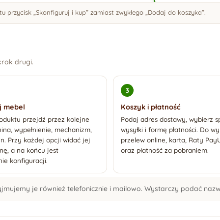
u przycisk „Skonfiguruj i kup” zamiast zwykłego „Dodaj do koszyka”.
rok drugi.
j mebel
Koszyk i płatność
oduktu przejdź przez kolejne
Podaj adres dostawy, wybierz 
nina, wypełnienie, mechanizm,
wysyłki i formę płatności. Do w
in. Przy każdej opcji widać jej
przelew online, karta, Raty Pay
ę, a na końcu jest
oraz płatność za pobraniem.
e konfiguracji.
zyjmujemy je również telefonicznie i mailowo. Wystarczy podać naz