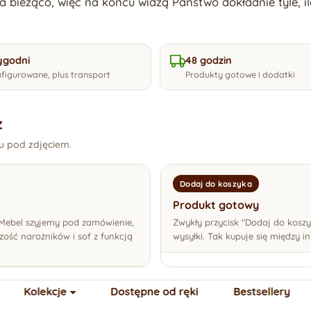
 na bieżąco, więc na końcu widzą Państwo dokładnie tyle, il
ygodni
48 godzin
figurowane, plus transport
Produkty gotowe i dodatki
z
ku pod zdjęciem.
Dodaj do koszyka
Produkt gotowy
. Mebel szyjemy pod zamówienie,
Zwykły przycisk "Dodaj do koszy
zość narożników i sof z funkcją
wysyłki. Tak kupuje się między 