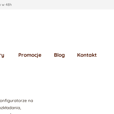
 w 48h
ry
Promocje
Blog
Kontakt
konfiguratorze na
ozkładania,