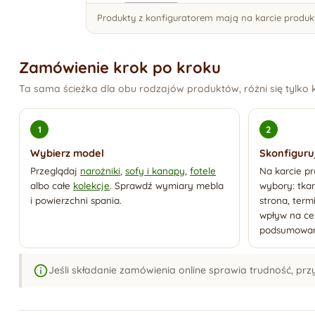
Produkty z konfiguratorem mają na karcie produkt
Zamówienie krok po kroku
Ta sama ścieżka dla obu rodzajów produktów, różni się tylko k
Wybierz model
Skonfiguru
Przeglądaj
narożniki
,
sofy i kanapy
,
fotele
Na karcie pr
albo całe
kolekcje
. Sprawdź wymiary mebla
wybory: tka
i powierzchni spania.
strona, term
wpływ na cen
podsumowani
Jeśli składanie zamówienia online sprawia trudność, pr