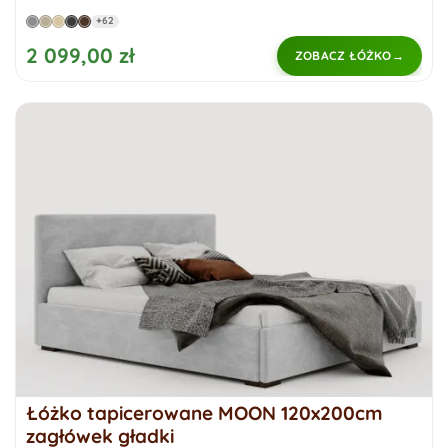
+62
2 099,00 zł
ZOBACZ ŁÓŻKO
Łóżko tapicerowane MOON 120x200cm
zagłówek gładki