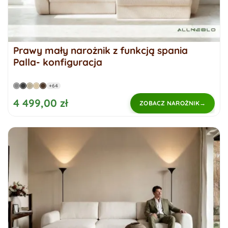
Prawy mały narożnik z funkcją spania
Palla- konfiguracja
+64
4 499,00 zł
ZOBACZ NAROŻNIK