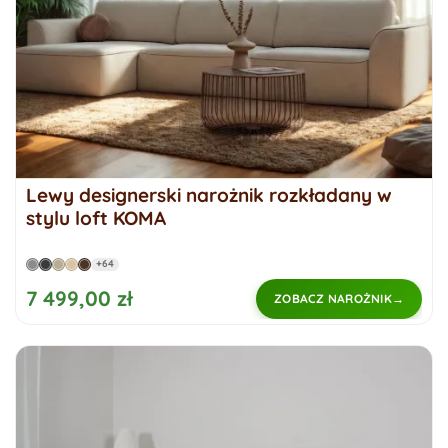
Lewy designerski narożnik rozkładany w
stylu loft KOMA
+64
7 499,00 zł
ZOBACZ NAROŻNIK