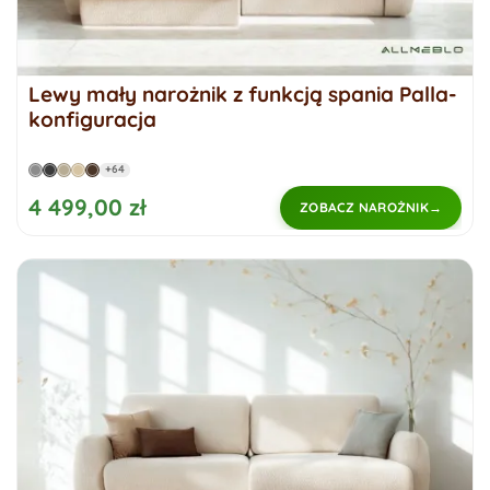
Lewy mały narożnik z funkcją spania Palla-
konfiguracja
+64
4 499,00 zł
ZOBACZ NAROŻNIK