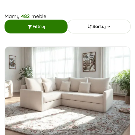
Mamy
482
meble
Filtruj
Sortuj
Sortuj wg:
Dostępne