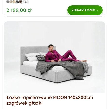
+62
2 199,00 zł
ZOBACZ ŁÓŻKO
Łóżko tapicerowane MOON 140x200cm
zagłówek gładki