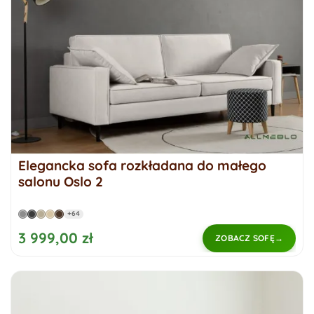
Elegancka sofa rozkładana do małego
salonu Oslo 2
+64
3 999,00 zł
ZOBACZ SOFĘ