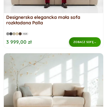
Designerska elegancka mała sofa
rozkładana Palla
+64
3 999,00 zł
ZOBACZ SOFĘ