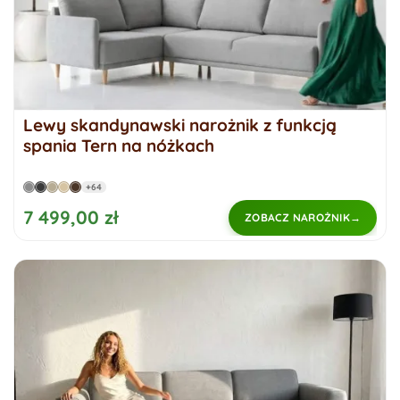
Lewy skandynawski narożnik z funkcją
spania Tern na nóżkach
+64
7 499,00 zł
ZOBACZ NAROŻNIK