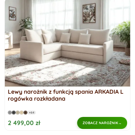
Lewy narożnik z funkcją spania ARKADIA L
rogówka rozkładana
+64
2 499,00 zł
ZOBACZ NAROŻNIK