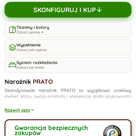
SKONFIGURUJ I KUP
Tkaniny i kolory
Zobacz galerię
Wypełnienie
Zobacz jaki wybrać
System rozkładania
Zobacz jak działa
Narożnik
PRATO
Skandynawski narożnik PRATO to wyjątkowo urokliwy
mebel, który swoją prostotą i elegancją doda szykowności
każdemu wnętrzu. Wysokie, drewniane nóżki w kształcie
stożka są stabilne i ułatwiają utrzymanie czystości pod
Rozwiń opis
meblem. Narożnik posiada funkcję spania oraz wolną
przestrzeń na pościel. Występuje w wersji prawostronnej i
lewostronnej do wyboru. Dostępny jest w szerokiej gamie
Gwarancja bezpiecznych
zakupów
kolorystycznej.