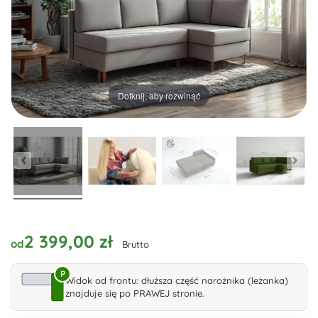
Dotknij, aby rozwinąć
2 399,00 zł
od
Brutto
P
Widok od frontu: dłuższa część narożnika (leżanka)
znajduje się po PRAWEJ stronie.