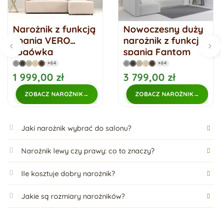
Narożnik z funkcją
Nowoczesny duży
spania VERO
narożnik z funkcją
rogówka
spania Fantom
PIKOWANE
Narożnik LEWY
+64
+64
poduszki
1 999,00 zł
3 799,00 zł
ZOBACZ NAROŻNIK
ZOBACZ NAROŻNIK
Jaki narożnik wybrać do salonu?
Narożnik lewy czy prawy: co to znaczy?
Ile kosztuje dobry narożnik?
Jakie są rozmiary narożników?