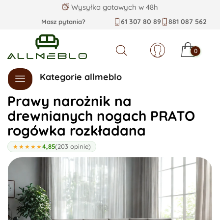
Wysyłka gotowych w 48h
61 307 80 89
881 087 562
Masz pytania?
0
Szukaj
Kategorie allmeblo
Prawy narożnik na
drewnianych nogach PRATO
rogówka rozkładana
4,85
(203 opinie)
★★★★★