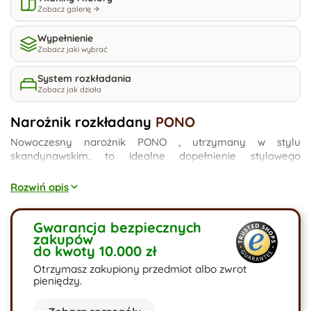
Zobacz galerię
Wypełnienie
Zobacz jaki wybrać
System rozkładania
Zobacz jak działa
Narożnik rozkładany
PONO
Nowoczesny narożnik PONO , utrzymany w stylu
skandynawskim, to idealne dopełnienie stylowego
mieszkania. Praktyczny mebel idealny na długie rozmowy z
przyjaciółmi. Narożnik z funkcją spania oraz z pojemnikiem
Rozwiń opis
na pościel. Model Pono posiada pikowane poduszki. Bogata
gama wyboru - narożnik welurowy, narożnik szary,
narożnik niebieski, narożnik beżowy. Jaki jest Twój wybór?
Gwarancja bezpiecznych
zakupów
do kwoty 10.000 zł
Otrzymasz zakupiony przedmiot albo zwrot
pieniędzy.