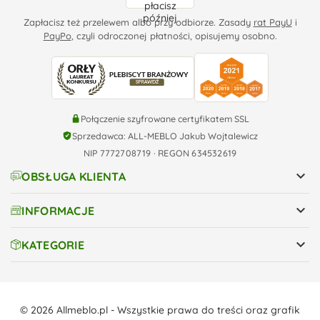
Zapłacisz też przelewem albo przy odbiorze. Zasady
rat PayU
i
PayPo
, czyli odroczonej płatności, opisujemy osobno.
Połączenie szyfrowane certyfikatem SSL
Sprzedawca: ALL-MEBLO Jakub Wojtalewicz
NIP 7772708719 · REGON 634532619

OBSŁUGA KLIENTA

INFORMACJE

KATEGORIE
© 2026 Allmeblo.pl - Wszystkie prawa do treści oraz grafik