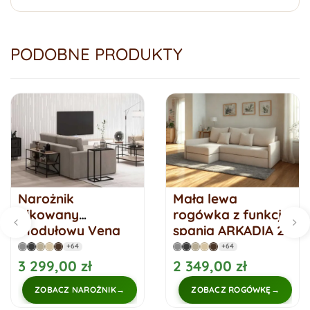
PODOBNE PRODUKTY
Narożnik
Mała lewa
pikowany
rogówka z funkcją
modułowy Vena
spania ARKADIA 2
Small Prawy
narożnik
+64
+64
rozkładana
3 299,00 zł
2 349,00 zł
ZOBACZ NAROŻNIK
ZOBACZ ROGÓWKĘ