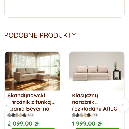
PODOBNE PRODUKTY
Skandynawski
Klasyczny
narożnik z funkcją
narożnik
spania Bever na
rozkładany ARLO
drewnianych
rogówka z funkcją
+64
+64
nogach
spania
2 099,00 zł
1 999,00 zł