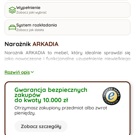
Wypełnienie
Zobacz jaki wybrać
System rozkładania
Zobacz jak działa
Narożnik
ARKADIA
Narożnik ARKADIA to mebel, który idealnie sprawdzi się
jako nowoczesne i funkcjonalne uzupełnienie niewielkiego
salonu lub pokoju dziecięcego. Narożnik ten posiada
funkcję spania oraz pojemniki na pościel. Dostępny jest w
Rozwiń opis
w szerokiej gamie kolorystycznej. Istnieje również
możliwość personalizacji parametrów technicznych mebla.
Gwarancja bezpiecznych
zakupów
do kwoty 10.000 zł
Otrzymasz zakupiony przedmiot albo zwrot
pieniędzy.
Zobacz szczegóły