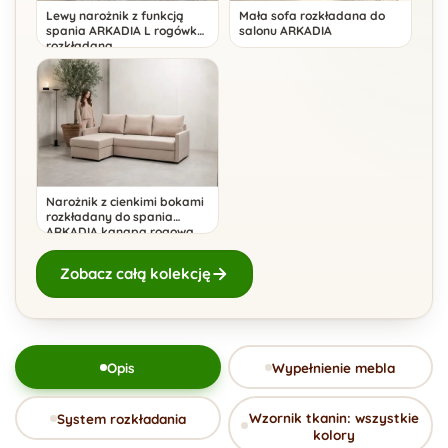
Lewy narożnik z funkcją
Mała sofa rozkładana do
spania ARKADIA L rogówka
salonu ARKADIA
rozkładana
Narożnik z cienkimi bokami
rozkładany do spania
ARKADIA kanapa rogowa
Zobacz całą kolekcję
Opis
Wypełnienie mebla
Wzornik tkanin: wszystkie
System rozkładania
kolory