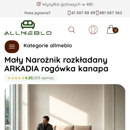
Wysyłka gotowych w 48h
61 307 80 89
881 087 562
Masz pytania?
0
Szukaj
Kategorie allmeblo
Mały Narożnik rozkładany
ARKADIA rogówka kanapa
4,85
(203 opinie)
★★★★★