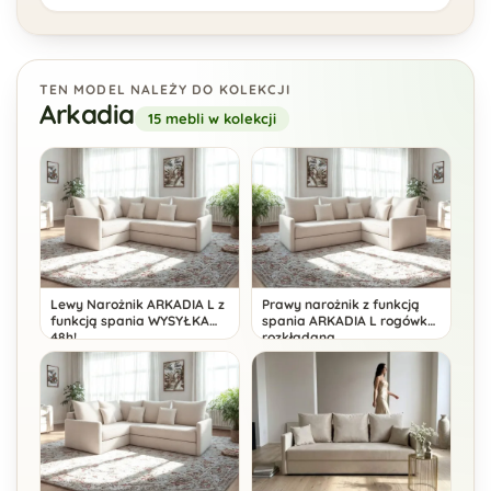
TEN MODEL NALEŻY DO KOLEKCJI
Arkadia
15 mebli w kolekcji
Lewy Narożnik ARKADIA L z
Prawy narożnik z funkcją
funkcją spania WYSYŁKA
spania ARKADIA L rogówka
48h!
rozkładana