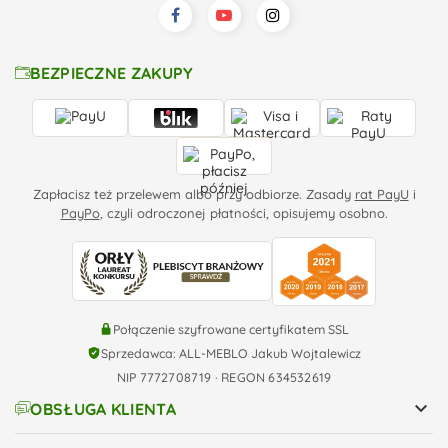
BEZPIECZNE ZAKUPY
Zapłacisz też przelewem albo przy odbiorze. Zasady
rat PayU
i
PayPo
, czyli odroczonej płatności, opisujemy osobno.
Połączenie szyfrowane certyfikatem SSL
Sprzedawca: ALL-MEBLO Jakub Wojtalewicz
NIP 7772708719 · REGON 634532619

OBSŁUGA KLIENTA