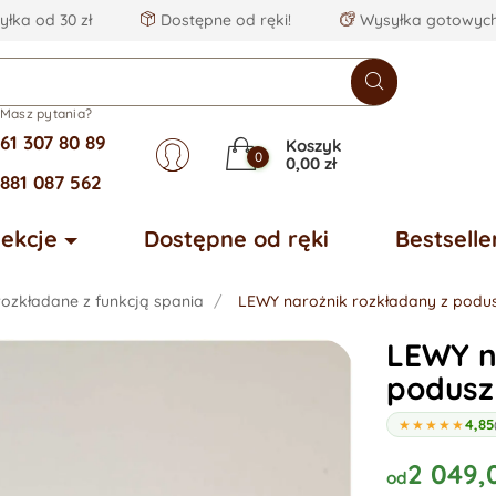
łka od 30 zł
Dostępne od ręki!
Wysyłka gotowych
Masz pytania?
61 307 80 89
Koszyk
0
0,00 zł
881 087 562
lekcje
Dostępne od ręki
Bestselle
rozkładane z funkcją spania
LEWY narożnik rozkładany z pod
LEWY n
podusz
4,85
★★★★★
2 049,
od