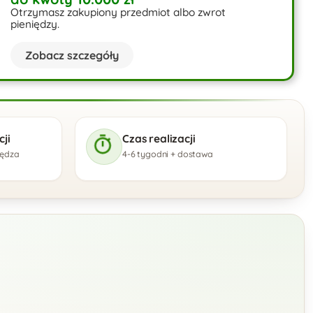
Otrzymasz zakupiony przedmiot albo zwrot
pieniędzy.
Zobacz szczegóły
ji
Czas realizacji
zędza
4-6 tygodni + dostawa