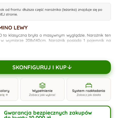
ok od frontu: dłuższa część narożnika (leżanka) znajduje się po
EJ stronie.
MINO LEWY
O to klasyczna bryła o masywnym wyglądzie. Narożnik ten
w wymiarze 208x140cm. Narożnik posiada 1 pojemnik na
5 dużych poduszek. Sprawdzi się w niewielkich wnętrzach,
przyciągnąć wzrok nowoczesnym, ale nie nachalnym
ówkę można wybrać w wielu kolorach- od białego przez
zarnego jak węgiel. Mebel posiada funkcję spania 140x200cm,
SKONFIGURUJ I KUP
ujemy na zdjęciach.
kolory
Wypełnienie
System rozkładania
erię
Zobacz jaki wybrać
Zobacz jak działa
Gwarancja bezpiecznych zakupów
do kwoty 10.000 zł