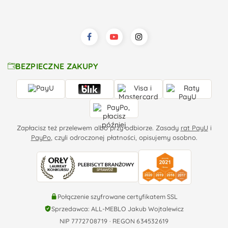
BEZPIECZNE ZAKUPY
Zapłacisz też przelewem albo przy odbiorze. Zasady
rat PayU
i
PayPo
, czyli odroczonej płatności, opisujemy osobno.
Połączenie szyfrowane certyfikatem SSL
Sprzedawca: ALL-MEBLO Jakub Wojtalewicz
NIP 7772708719 · REGON 634532619