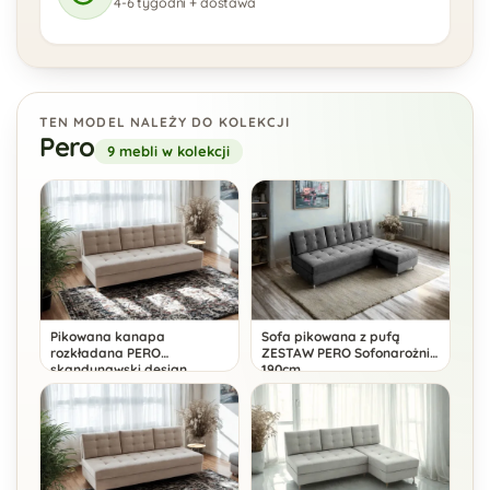
4-6 tygodni + dostawa
TEN MODEL NALEŻY DO KOLEKCJI
Pero
9 mebli w kolekcji
Pikowana kanapa
Sofa pikowana z pufą
rozkładana PERO
ZESTAW PERO Sofonarożnik
skandynawski design
190cm