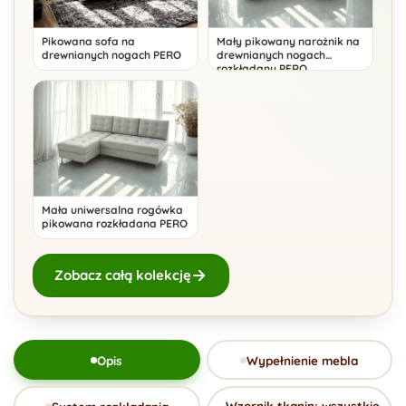
Pikowana sofa na
Mały pikowany narożnik na
drewnianych nogach PERO
drewnianych nogach
rozkładany PERO
Mała uniwersalna rogówka
pikowana rozkładana PERO
Zobacz całą kolekcję
Opis
Wypełnienie mebla
Wzornik tkanin: wszystkie