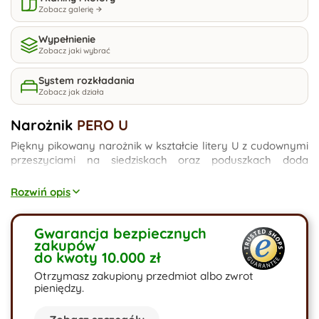
Zobacz galerię
Wypełnienie
Zobacz jaki wybrać
System rozkładania
Zobacz jak działa
Narożnik
PERO U
Piękny pikowany narożnik w kształcie litery U z cudownymi
przeszyciami na siedziskach oraz poduszkach doda
Twojemu wnętrzu nutki elegancji. Drewniane nogi
wykonane z litego drewna zapewnią wizualne uczucie
Rozwiń opis
lekkości tego dużego mebla. Narożnik jest w pełni
funkcjonalny ponieważ zaprojektowaliśmy w nim aż 3
pojemniki do przechowywania różnych przedmiotów.
Gwarancja bezpiecznych
zakupów
Ponadto rozkłada się do funkcji spania dzięki czemu
do kwoty 10.000 zł
uzyskujemy bardzo dużą powierzchnię - aż 270cm długości.
Poduszki możemy wypchać granulatem piankowym lub
Otrzymasz zakupiony przedmiot albo zwrot
włóknem silikonowym w zależności od tego, jaka opcja
pieniędzy.
zostanie zaznaczona w konfiguratorze. Do produkcji mebla
używamy materiałów z certyfikatem OEKO-TEX, które