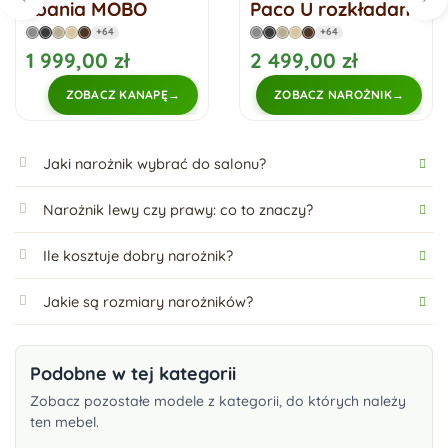
spania MOBO
Paco U rozkładany
rozkładany
z funkcją spania
+64
+64
narożnik
1 999,00 zł
2 499,00 zł
ZOBACZ KANAPĘ
ZOBACZ NAROŻNIK
Jaki narożnik wybrać do salonu?
Narożnik lewy czy prawy: co to znaczy?
Ile kosztuje dobry narożnik?
Jakie są rozmiary narożników?
Podobne w tej kategorii
Zobacz pozostałe modele z kategorii, do których należy
ten mebel.