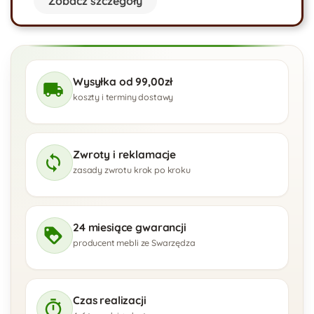
Zobacz szczegóły
nawet w standardowej wersji mają wartości dodane jak np.
miękką welurową strukturę czy powłokę water repellent
czyli utrudniającą wchłanianie cieczy. Proponujemy ponad
120 różnych obić do wyboru.
Wysyłka od 99,00zł
koszty i terminy dostawy
Zwroty i reklamacje
zasady zwrotu krok po kroku
24 miesiące gwarancji
producent mebli ze Swarzędza
Czas realizacji