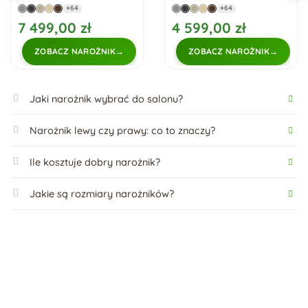
PRAWY
loft PRESTIGE
+64
+64
7 499,00 zł
4 599,00 zł
ZOBACZ NAROŻNIK
ZOBACZ NAROŻNIK
Jaki narożnik wybrać do salonu?
Narożnik lewy czy prawy: co to znaczy?
Ile kosztuje dobry narożnik?
Jakie są rozmiary narożników?