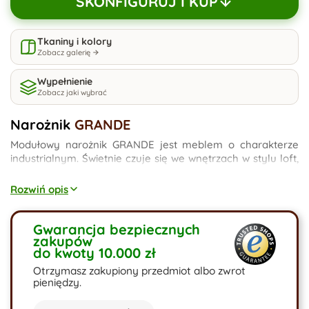
SKONFIGURUJ I KUP
Tkaniny i kolory
Zobacz galerię
Wypełnienie
Zobacz jaki wybrać
Narożnik
GRANDE
Modułowy narożnik GRANDE jest meblem o charakterze
industrialnym. Świetnie czuje się we wnętrzach w stylu loft,
ale wykonany z materiałów welurowych odnajdzie sie
również we wnętrzach klasycznych czy wręcz wnętrzach
Rozwiń opis
glamour. Oddzielnie wysuwane siedziska umożliwiają nam
uzyskanie dużej powierzchni sypialnianej dla naszych gości
czy rodziny, którą chcemy przenocować. Pod siedziskami
Gwarancja bezpiecznych
zakupów
znajdziemy 2 skrzynie na pościel.
do kwoty 10.000 zł
Otrzymasz zakupiony przedmiot albo zwrot
pieniędzy.