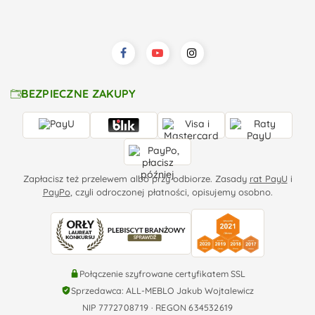
BEZPIECZNE ZAKUPY
Zapłacisz też przelewem albo przy odbiorze. Zasady
rat PayU
i
PayPo
, czyli odroczonej płatności, opisujemy osobno.
Połączenie szyfrowane certyfikatem SSL
Sprzedawca: ALL-MEBLO Jakub Wojtalewicz
NIP 7772708719 · REGON 634532619