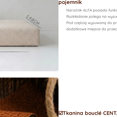
pojemnik
Narożnik ALFA posiada funkc
Rozkładanie polega na wysuni
Pod częścią wysuwaną do pr
dodatkowe miejsce do prze
☑️Tkanina bouclé CENT