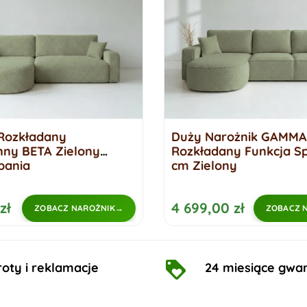
Rozkładany
Duży Narożnik GAMMA
ny BETA Zielony
Rozkładany Funkcja Sp
pania
cm Zielony
zł
4 699,00 zł
ZOBACZ NAROŻNIK
ZOBACZ 
oty i reklamacje
24 miesiące gwar