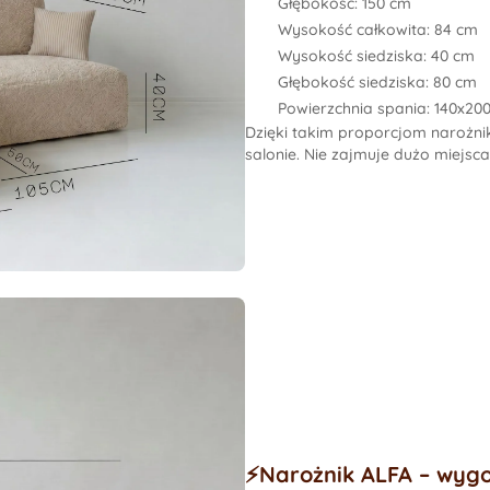
Głębokość:
150 cm
Wysokość całkowita:
84 cm
Wysokość siedziska:
40 cm
Głębokość siedziska:
80 cm
Powierzchnia spania:
140x20
Dzięki takim proporcjom narożni
salonie. Nie zajmuje dużo miejsc
⚡️Narożnik ALFA – wyg