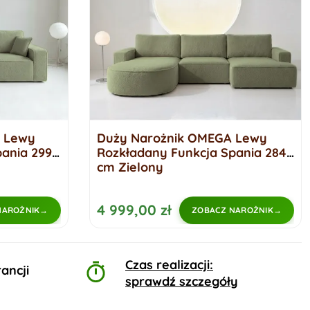
 Lewy
Duży Narożnik OMEGA Lewy
ania 299
Rozkładany Funkcja Spania 284
cm Zielony
4 999,00 zł
NAROŻNIK
ZOBACZ NAROŻNIK
Czas realizacji:
ancji
sprawdź szczegóły