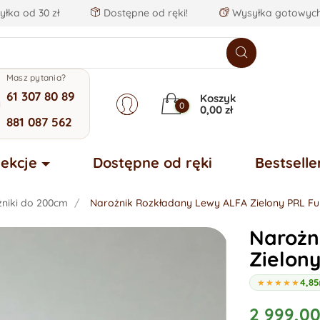
łka od 30 zł
Dostępne od ręki!
Wysyłka gotowych
Masz pytania?
61 307 80 89
Koszyk
0
0,00 zł
881 087 562
lekcje
Dostępne od ręki
Bestselle
żniki do 200cm
Narożnik Rozkładany Lewy ALFA Zielony PRL Fu
Narożn
Zielon
4,85
★★★★★
2 999,00