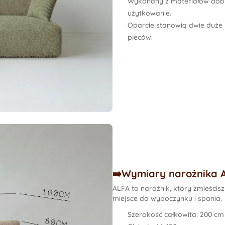
Wykonany z materiałów dobr
użytkowanie.
Oparcie stanowią
dwie duże 
pleców.
➡️Wymiary narożnika 
ALFA to narożnik, który zmieści
miejsce do wypoczynku i spania.
Szerokość całkowita:
200 cm