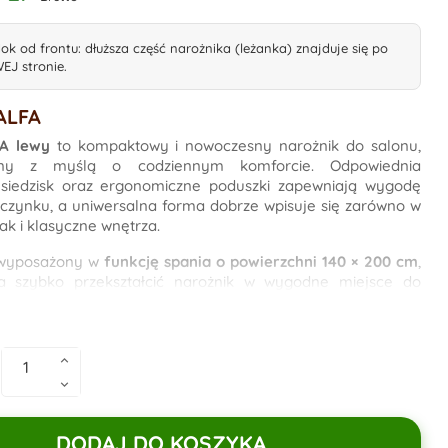
ok od frontu: dłuższa część narożnika (leżanka) znajduje się po
EJ stronie.
ALFA
FA lewy
to kompaktowy i nowoczesny narożnik do salonu,
any z myślą o codziennym komforcie. Odpowiednia
 siedzisk oraz ergonomiczne poduszki zapewniają wygodę
czynku, a uniwersalna forma dobrze wpisuje się zarówno w
ak i klasyczne wnętrza.
 wyposażony w
funkcję spania o powierzchni 140 × 200 cm
,
a szybko przekształcić narożnik w wygodne miejsce do
nik na pościel
umieszczony pod częścią wysuwaną do
 dodatkową przestrzeń do przechowywania. Zastosowane
ell
zwiększają komfort użytkowania oraz odporność na
, dzięki czemu narożnik sprawdza się zarówno do siedzenia,
lnego snu.
DODAJ DO KOSZYKA