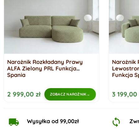
Narożnik Rozkładany Prawy
Narożnik 
ALFA Zielony PRL Funkcja
Lewostron
Spania
Funkcja S
2 999,00 zł
3 199,00 
ZOBACZ NAROŻNIK
Wysyłka od 99,00zł
Zwr