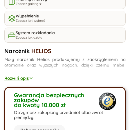
Zobacz galerię
Wypełnienie
Zobacz jaki wybrać
System rozkładania
Zobacz jak działa
Narożnik
HELIOS
Mały narożnik Helios produkujemy z zaokrągleniem na
otomanie oraz wyższych nogach, dzięki czemu mebel
zyskuje łagodny wygląd i lekkość. Delikatna bryła
wprowadzi zwiewny element wystroju do Twojego wnętrza.
Rozwiń opis
Narożnik zaprojektowany w wymiarze 200x150cm,
wyposażony w funkcję spania - do wyboru rodzaj
materaca, który użyjemy przy produkcji według Twoich
Gwarancja bezpiecznych
zakupów
wytycznych. Marzysz o narożniku w kolorze granatu czy
do kwoty 10.000 zł
zieleni? Czy podoba Ci się ostatni powrót dekady czyli
meble sztruksowe? U nas możesz wybrać to, czego
Otrzymasz zakupiony przedmiot albo zwrot
potrzebujesz.
pieniędzy.