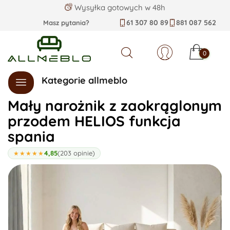
Wysyłka gotowych w 48h
61 307 80 89
881 087 562
Masz pytania?
0
Szukaj
Kategorie allmeblo
Mały narożnik z zaokrąglonym
przodem HELIOS funkcja
spania
4,85
(203 opinie)
★★★★★