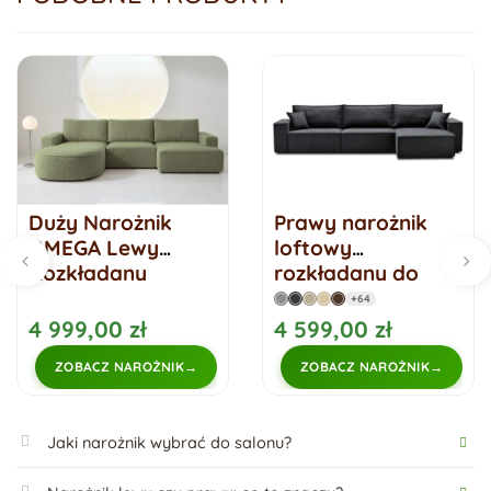
Duży Narożnik
Prawy narożnik
OMEGA Lewy
loftowy
Rozkładany
rozkładany do
Funkcja Spania
salonu GRANDE
+64
284 cm Zielony
4 999,00 zł
4 599,00 zł
ZOBACZ NAROŻNIK
ZOBACZ NAROŻNIK
Jaki narożnik wybrać do salonu?