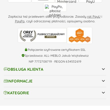
Zapłacisz też przelewem albo przy odbiorze. Zasady
rat PayU
i
PayPo
, czyli odroczonej płatności, opisujemy osobno.
Połączenie szyfrowane certyfikatem SSL
Sprzedawca: ALL-MEBLO Jakub Wojtalewicz
NIP 7772708719 · REGON 634532619

OBSŁUGA KLIENTA

INFORMACJE

KATEGORIE