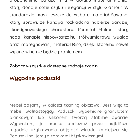
proponujemy
bardzo miły w dotyku
materiał
Manila
,
który dodaje sofie szyku i elegancji w stylu Glamour. W
standardzie masz jeszcze do wyboru materiał Sawana,
który sprawi, że kanapa rozkładana nabierze bardziej
skandynawskiego charakteru. Materiał Malmo, który
nada kanapie niepowtarzalny trójwymiarowy wygląd
oraz impregnowany materiał Rino, dzięki któremu nawet
wylane wino nie będzie problemem.
Zobacz wszystkie dostępne rodzaje tkanin
Wygodne poduszki
Mebel obijamy w całości tkaniną obiciową. Jest więc to
mebel wolnostojący
. Poduszki wypełniane granulatem
piankowym lub silikonem tworzą stabilne oparcie.
Wypełniamy je mocno ponieważ przez najbliższe
tygodnie użytkowania objętość wkładu zmniejsza się.
Poduszki szyjemy z zamkami błyskawicznymi.