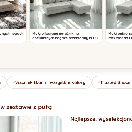
ianych nogach
Mały pikowany narożnik na
Mała uniwers
drewnianych nogach rozkładany PERO
rozkładana 
a
Wzornik tkanin: wszystkie kolory
Trusted Shops
w zestawie z pufą
Najlepsze, wyselekcjon