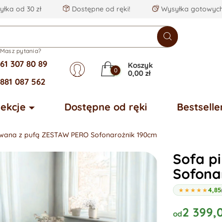
łka od 30 zł
Dostępne od ręki!
Wysyłka gotowych
Masz pytania?
61 307 80 89
Koszyk
0
0,00 zł
881 087 562
lekcje
Dostępne od ręki
Bestselle
owana z pufą ZESTAW PERO Sofonarożnik 190cm
Sofa p
Sofona
4,85
★★★★★
2 399,0
od