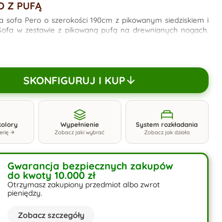
 Z PUFĄ
 sofa Pero o szerokości 190cm z pikowanym siedziskiem i
Sofa w zestawie z pikowaną pufą na drewnianych nogach.
ykorzystać jako dostawkę. Może służyć jako przedłużenie
 nam użytkowanie i wygodę narożnika. Dodatkowo może
żowana również jako stolik.
SKONFIGURUJ I KUP
kolory
Wypełnienie
System rozkładania
erię
Zobacz jaki wybrać
Zobacz jak działa
Gwarancja bezpiecznych zakupów
do kwoty 10.000 zł
Otrzymasz zakupiony przedmiot albo zwrot
pieniędzy.
Zobacz szczegóły