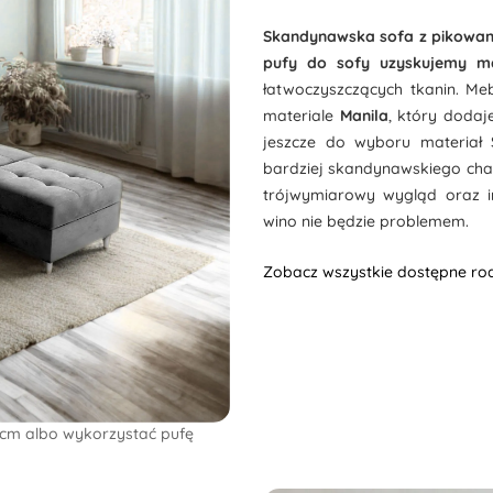
Skandynawska sofa z pikowany
pufy do sofy uzyskujemy ma
łatwoczyszczących tkanin. M
materiale
Manila
, który dodaj
jeszcze do wyboru materiał 
bardziej skandynawskiego cha
trójwymiarowy wygląd oraz i
wino nie będzie problemem.
Zobacz wszystkie dostępne rod
0cm albo wykorzystać pufę