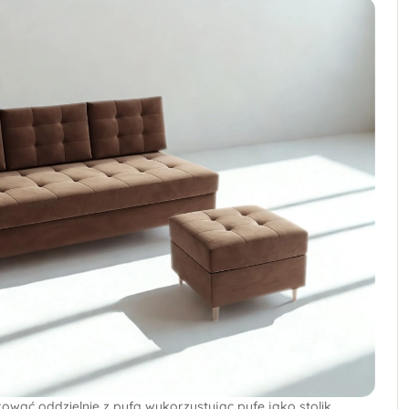
ować oddzielnie z pufą wykorzystując pufę jako stolik