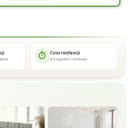
ji
Czas realizacji
zędza
4-6 tygodni + dostawa