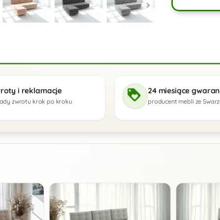
roty i reklamacje
24 miesiące gwaranc
ady zwrotu krok po kroku
producent mebli ze Swar