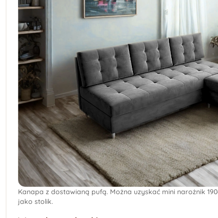
Kanapa z dostawianą pufą. Można uzyskać mini narożnik 19
jako stolik.