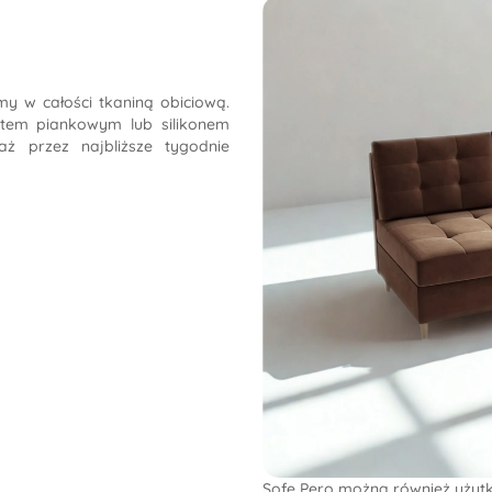
y w całości tkaniną obiciową.
atem piankowym lub silikonem
ż przez najbliższe tygodnie
Sofę Pero można również użytk