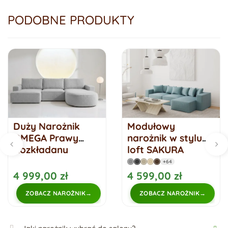
PODOBNE PRODUKTY
Duży Narożnik
Modułowy
OMEGA Prawy
narożnik w stylu
Rozkładany
loft SAKURA
Funkcja Spania
PRAWY
+64
284 cm Szary
4 999,00 zł
4 599,00 zł
ZOBACZ NAROŻNIK
ZOBACZ NAROŻNIK