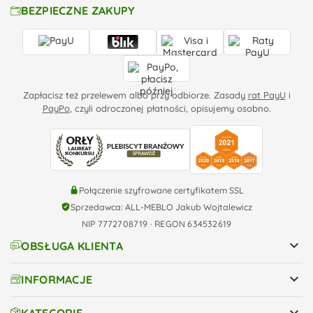
BEZPIECZNE ZAKUPY
Zapłacisz też przelewem albo przy odbiorze. Zasady
rat PayU
i
PayPo
, czyli odroczonej płatności, opisujemy osobno.
Połączenie szyfrowane certyfikatem SSL
Sprzedawca: ALL-MEBLO Jakub Wojtalewicz
NIP 7772708719 · REGON 634532619

OBSŁUGA KLIENTA

INFORMACJE