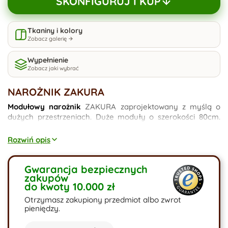
SKONFIGURUJ I KUP
Tkaniny i kolory
Zobacz galerię
Wypełnienie
Zobacz jaki wybrać
NAROŻNIK ZAKURA
Modułowy narożnik
ZAKURA zaprojektowany z myślą o
dużych przestrzeniach. Duże moduły o szerokości 80cm.
Narożnik wyposażyliśmy w 6 poduszek oparciowych, dzięki
czemu mebel nabiera lekkości i przytulności. Możesz
Rozwiń opis
podczas konfiguracji wybrać jedną z 12 tkanin, czyniąc
mebel wyjątkowym. Na wizualizacjach przedstawiamy
narożnik w materiale Riviera oraz Sztruksie. Narożnik
Gwarancja bezpiecznych
zakupów
wykończony szwem zewnętrznym na wszystkich
do kwoty 10.000 zł
krawędziach.
Otrzymasz zakupiony przedmiot albo zwrot
pieniędzy.