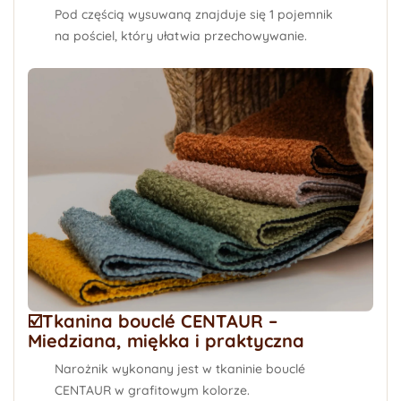
Pod częścią wysuwaną znajduje się
1 pojemnik
na pościel
, który ułatwia przechowywanie.
☑️Tkanina bouclé CENTAUR –
Miedziana, miękka i praktyczna
Narożnik wykonany jest w
tkaninie bouclé
CENTAUR
w grafitowym kolorze.