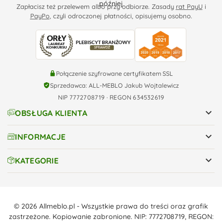
Zapłacisz też przelewem albo przy odbiorze. Zasady
rat PayU
i
PayPo
, czyli odroczonej płatności, opisujemy osobno.
Połączenie szyfrowane certyfikatem SSL
Sprzedawca: ALL-MEBLO Jakub Wojtalewicz
NIP 7772708719 · REGON 634532619

OBSŁUGA KLIENTA

INFORMACJE

KATEGORIE
© 2026 Allmeblo.pl - Wszystkie prawa do treści oraz grafik
zastrzeżone. Kopiowanie zabronione. NIP: 7772708719, REGON: