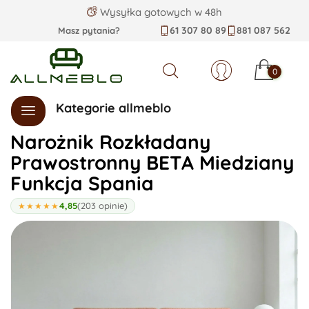
Wysyłka gotowych w 48h
61 307 80 89
881 087 562
Masz pytania?
0
Szukaj
Kategorie allmeblo
Narożnik Rozkładany
Prawostronny BETA Miedziany
Funkcja Spania
4,85
(203 opinie)
★★★★★