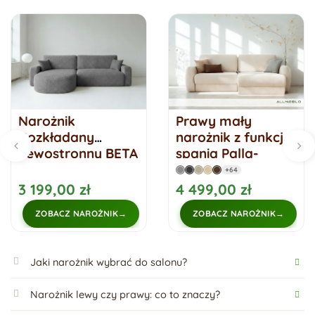
Narożnik
Prawy mały
Rozkładany
narożnik z funkcją
Lewostronny BETA
spania Palla-
Grafitowy Funkcja
konfiguracja
+64
Spania
3 199,00 zł
4 499,00 zł
ZOBACZ NAROŻNIK
ZOBACZ NAROŻNIK
Jaki narożnik wybrać do salonu?
Narożnik lewy czy prawy: co to znaczy?