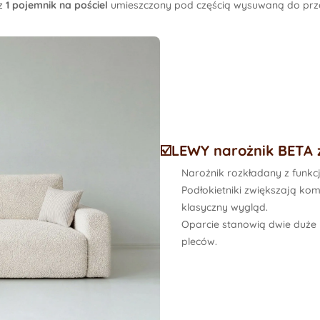
z
1 pojemnik na pościel
umieszczony pod częścią wysuwaną do prz
☑️LEWY narożnik BETA 
Narożnik rozkładany z funkc
Podłokietniki
zwiększają komfo
klasyczny wygląd.
Oparcie
stanowią dwie duże
pleców.