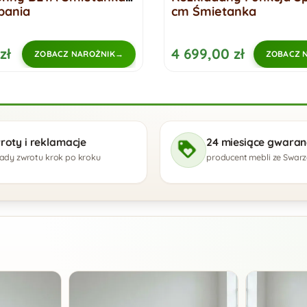
pania
cm Śmietanka
zł
4 699,00 zł
ZOBACZ NAROŻNIK
ZOBACZ 
roty i reklamacje
24 miesiące gwaranc
ady zwrotu krok po kroku
producent mebli ze Swar