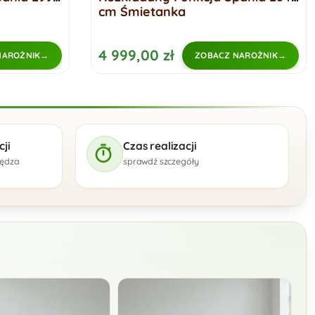
cm Śmietanka
4 999,00 zł
NAROŻNIK
ZOBACZ NAROŻNIK
ji
Czas realizacji
zędza
sprawdź szczegóły