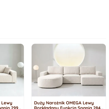
 Lewy
Duży Narożnik OMEGA Lewy
ania 299
Rozkładany Funkcja Spania 284