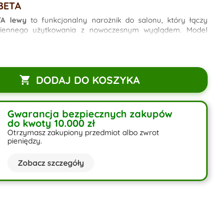
BETA
TA lewy
to funkcjonalny narożnik do salonu, który łączy
iennego użytkowania z nowoczesnym wyglądem. Model
okietniki, dwie duże poduszki oparciowe oraz kompaktową
 czemu dobrze sprawdzi się zarówno w mieszkaniu, jak i w
nie.
 wyposażony w
funkcję spania o powierzchni 140 × 200 cm
,
DODAJ DO KOSZYKA

a szybko przekształcić narożnik w wygodne miejsce do
.
Jeden pojemnik na pościel
umieszczony pod częścią
apewnia dodatkowe miejsce do przechowywania.
Gwarancja bezpiecznych zakupów
e
sprężyny bonell
zwiększają komfort użytkowania oraz
do kwoty 10.000 zł
na odkształcenia. BETA to praktyczny narożnik
Otrzymasz zakupiony przedmiot albo zwrot
ny do codziennego użytkowania.
pieniędzy.
Zobacz szczegóły