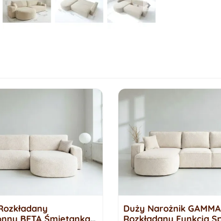
Rozkładany
Duży Narożnik GAMMA
onny BETA Śmietanka
Rozkładany Funkcja Sp