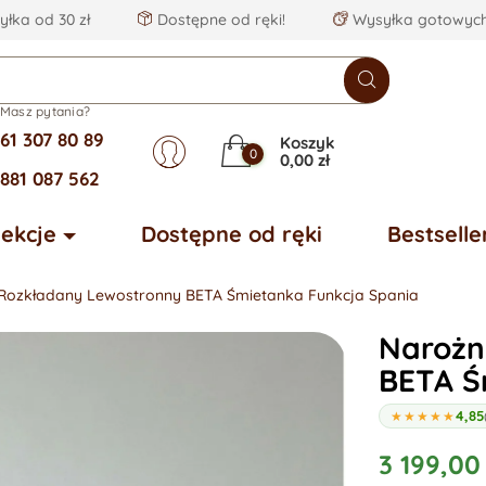
łka od 30 zł
Dostępne od ręki!
Wysyłka gotowych
Masz pytania?
61 307 80 89
Koszyk
0
0,00 zł
881 087 562
lekcje
Dostępne od ręki
Bestselle
Rozkładany Lewostronny BETA Śmietanka Funkcja Spania
Narożn
BETA Ś
4,85
★★★★★
3 199,00 