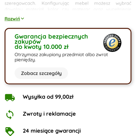
szeregowcach. Konfigurując mebel możesz wybrać
dowolny materiał, kolor czy materac oraz wypełnienie
poduszek. Pozwól nam wyprodukować Twój wymarzony
Rozwiń
mebel.
Gwarancja bezpiecznych
zakupów
do kwoty 10.000 zł
Otrzymasz zakupiony przedmiot albo zwrot
pieniędzy.
Zobacz szczegóły
Wysyłka od 99,00zł
Zwroty i reklamacje
24 miesiące gwarancji