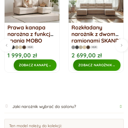
Prawa kanapa
Rozkładany
narożna z funkcją
narożnik z dwoma
spania MOBO
ramionami SKANDI
rozkładany
U
+64
+64
narożnik
1 999,00 zł
2 699,00 zł
ZOBACZ KANAPĘ
ZOBACZ NAROŻNIK
Jaki narożnik wybrać do salonu?
Ten model należy do kolekcji: