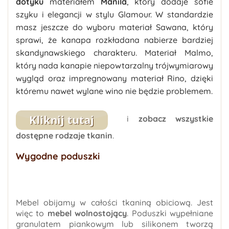
dotyku
materiałem
Manila
, który dodaje sofie
szyku i elegancji w stylu Glamour. W standardzie
masz jeszcze do wyboru materiał Sawana, który
sprawi, że kanapa rozkładana nabierze bardziej
skandynawskiego charakteru. Materiał Malmo,
który nada kanapie niepowtarzalny trójwymiarowy
wygląd oraz impregnowany materiał Rino, dzięki
któremu nawet wylane wino nie będzie problemem.
i
zobacz wszystkie
dostępne rodzaje tkanin
.
Wygodne poduszki
Mebel obijamy w całości tkaniną obiciową. Jest
więc to
mebel wolnostojący
. Poduszki wypełniane
granulatem piankowym lub silikonem tworzą