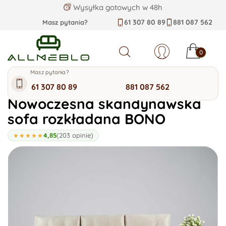
Wysyłka gotowych w 48h
61 307 80 89
881 087 562
Masz pytania?
0
Szukaj
Masz pytania?
Kategorie allmeblo
61 307 80 89
881 087 562
Nowoczesna skandynawska
sofa rozkładana BONO
4,85
(203 opinie)
★★★★★