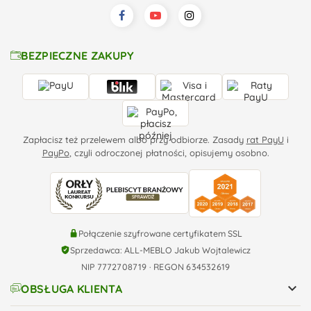
BEZPIECZNE ZAKUPY
Zapłacisz też przelewem albo przy odbiorze. Zasady
rat PayU
i
PayPo
, czyli odroczonej płatności, opisujemy osobno.
Połączenie szyfrowane certyfikatem SSL
Sprzedawca: ALL-MEBLO Jakub Wojtalewicz
NIP 7772708719 · REGON 634532619

OBSŁUGA KLIENTA