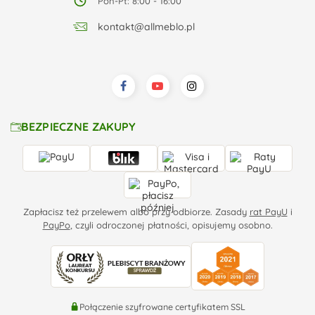
Pon-Pt: 8:00 - 16:00
kontakt@allmeblo.pl
BEZPIECZNE ZAKUPY
Zapłacisz też przelewem albo przy odbiorze. Zasady
rat PayU
i
PayPo
, czyli odroczonej płatności, opisujemy osobno.
Połączenie szyfrowane certyfikatem SSL