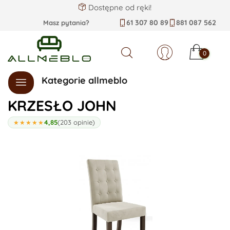
Dostępne od ręki!
61 307 80 89
881 087 562
Masz pytania?
0
Szukaj
Kategorie allmeblo
KRZESŁO JOHN
4,85
(203 opinie)
★★★★★