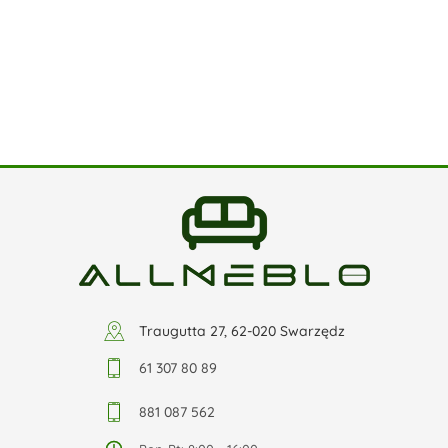
Traugutta 27, 62-020 Swarzędz
61 307 80 89
881 087 562