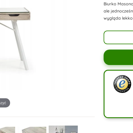
Biurko Masono
ale jednocześn
wygląda lekko
szyć