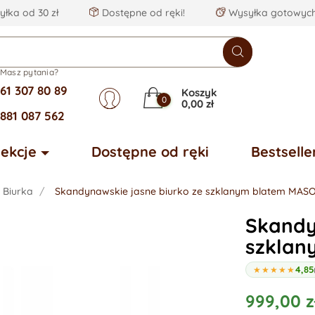
łka od 30 zł
Dostępne od ręki!
Wysyłka gotowych
Masz pytania?
61 307 80 89
Koszyk
0
0,00 zł
881 087 562
lekcje
Dostępne od ręki
Bestselle
Biurka
Skandynawskie jasne biurko ze szklanym blatem MA
Skandy
szkla
4,85
★★★★★
999,00 z