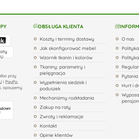
UPY
OBSŁUGA KLIENTA
INFORM
Koszty i terminy dostawy
O nas
Jak skonfigurować mebel
Polityk
Wzornik tkanin i kolorów
Polityk
Tkaniny: parametry i
Regulam
pielęgnacja
albo przy
Pytania
U
i
PayPo
,
Wypełnienia siedzisk i
Hurt i d
i, opisujemy
poduszek
Wyposaż
Mechanizmy rozkładania
pensjo
Zakup na raty
Zwroty i reklamacje
Kontakt
Opinie klientów