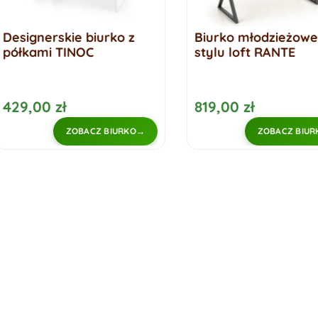
Biurko młodzieżowe w
Klasyczne białe b
stylu loft RANTE
MALI
819,00 zł
529,00 zł
ZOBACZ BIURKO
ZOBACZ B