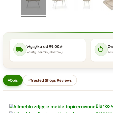
Wysyłka od 99,00zł
Zw
koszty i terminy dostawy
zas
Opis
Trusted Shops Reviews
Biurko 