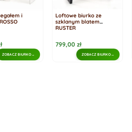
e biurko ze
Skandynawskie biurko z
ym blatem
półkami NOFI
R
 zł
399,00 zł
ZOBACZ BIURKO
ZOBACZ BIURKO