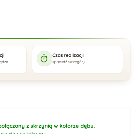
ji
Czas realizacji
zędza
sprawdź szczegóły
połączony z skrzynią w kolorze dębu.