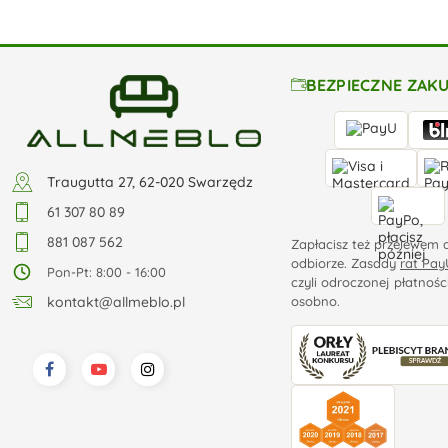
BEZPIECZNE ZAK
Traugutta 27, 62-020 Swarzędz
61 307 80 89
881 087 562
Zapłacisz też przelewem 
odbiorze. Zasady
rat Pay
Pon-Pt: 8:00 - 16:00
czyli odroczonej płatnośc
osobno.
kontakt@allmeblo.pl