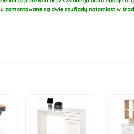
nie imitacji drewna oraz szklanego blatu nadaje or
u zamontowane są dwie szuflady natomiast w środ