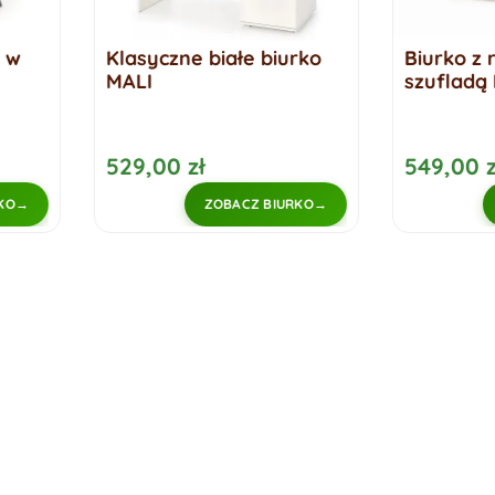
iurko
Biurko z regałem i
Loftow
szufladą ROSSO
szklan
RUSTE
549,00 zł
799,00
IURKO
ZOBACZ BIURKO