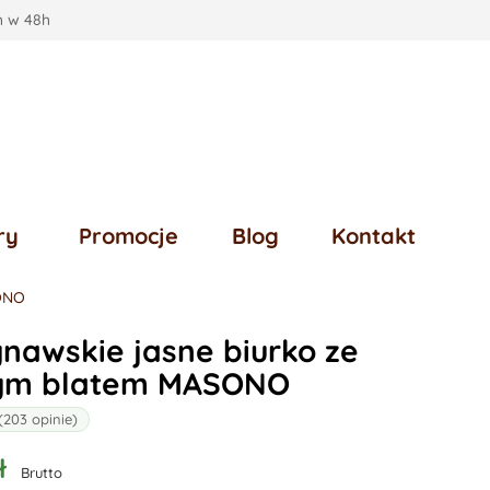
 w 48h
ry
Promocje
Blog
Kontakt
SONO
nawskie jasne biurko ze
nym blatem MASONO
(203 opinie)
ł
Brutto