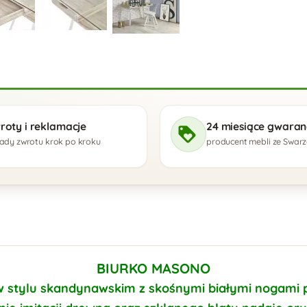
roty i reklamacje
24 miesiące gwaranc
ady zwrotu krok po kroku
producent mebli ze Swar
BIURKO MASONO
w stylu
skandynawskim
z skośnymi białymi nogami 