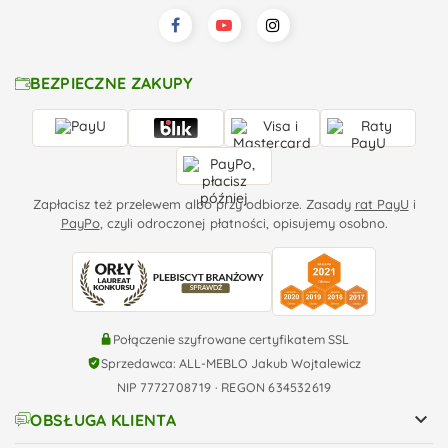
BEZPIECZNE ZAKUPY
Zapłacisz też przelewem albo przy odbiorze. Zasady
rat PayU
i
PayPo
, czyli odroczonej płatności, opisujemy osobno.
Połączenie szyfrowane certyfikatem SSL
Sprzedawca: ALL-MEBLO Jakub Wojtalewicz
NIP 7772708719 · REGON 634532619

OBSŁUGA KLIENTA