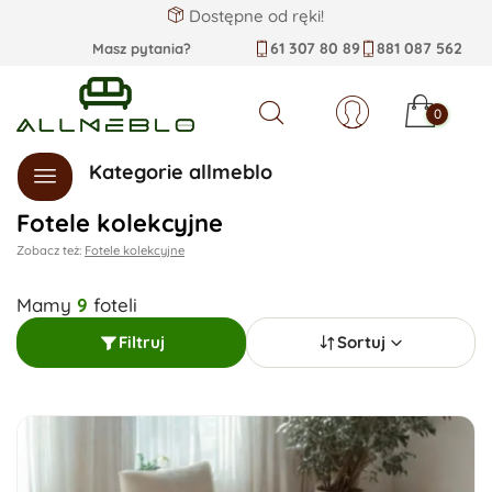
Dostępne od ręki!
61 307 80 89
881 087 562
Masz pytania?
0
Szukaj
Kategorie allmeblo
Fotele kolekcyjne
Zobacz też:
Fotele kolekcyjne
Mamy
9
foteli
Filtruj
Sortuj
Sortuj wg:
Dostępne