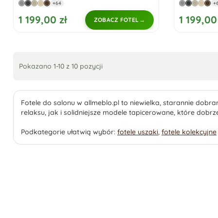
+64
+
1 199,00 zł
1 199,00
ZOBACZ FOTEL
Pokazano 1-10 z 10 pozycji
Fotele do salonu w allmeblo.pl to niewielka, starannie dobr
relaksu, jak i solidniejsze modele tapicerowane, które dob
Podkategorie ułatwią wybór:
fotele uszaki
,
fotele kolekcyjne