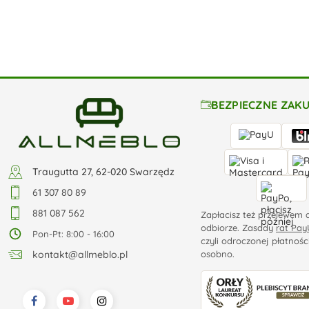
BEZPIECZNE ZAK
Traugutta 27, 62-020 Swarzędz
61 307 80 89
881 087 562
Zapłacisz też przelewem 
odbiorze. Zasady
rat Pay
Pon-Pt: 8:00 - 16:00
czyli odroczonej płatnośc
osobno.
kontakt@allmeblo.pl