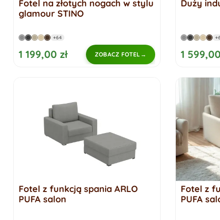
Fotel na złotych nogach w stylu
Duży indu
glamour STINO
+64
+
1 199,00 zł
1 599,00
ZOBACZ FOTEL
Fotel z funkcją spania ARLO
Fotel z 
PUFA salon
PUFA sal