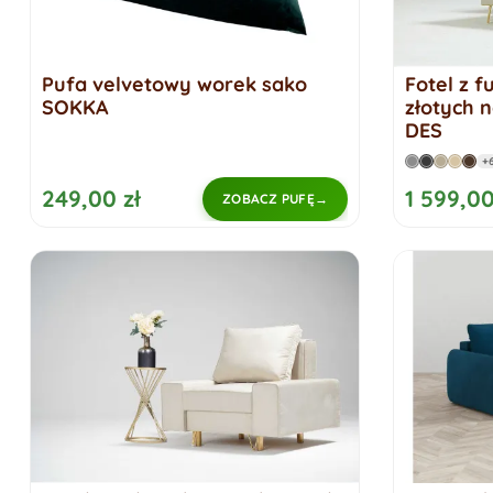
Pufa velvetowy worek sako
Fotel z f
SOKKA
złotych 
DES
+
249,00 zł
1 599,00
ZOBACZ PUFĘ