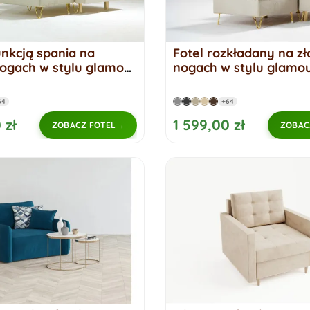
unkcją spania na
Fotel rozkładany na zł
nogach w stylu glamour
nogach w stylu glamo
64
+64
 zł
1 599,00 zł
ZOBACZ FOTEL
ZOBAC