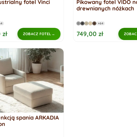
strialny fotel Vinci
Pikowany fotel VIDO n
drewnianych nóżkach
64
+64
 zł
749,00 zł
ZOBACZ FOTEL
ZOBAC
funkcją spania ARKADIA
on