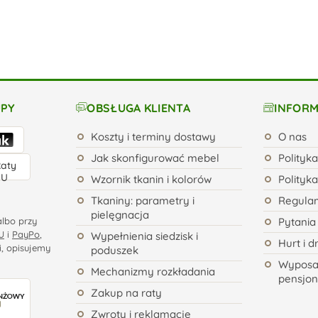
UPY
OBSŁUGA KLIENTA
INFORM
Koszty i terminy dostawy
O nas
Jak skonfigurować mebel
Polityk
Wzornik tkanin i kolorów
Polityk
Tkaniny: parametry i
Regulam
pielęgnacja
albo przy
Pytania
U
i
PayPo
,
Wypełnienia siedzisk i
Hurt i d
i, opisujemy
poduszek
Wyposaż
Mechanizmy rozkładania
pensjo
Zakup na raty
Zwroty i reklamacje