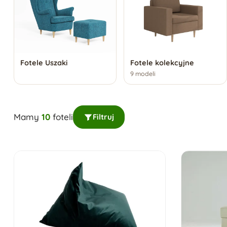
Fotele Uszaki
Fotele kolekcyjne
9 modeli
Mamy
10
foteli
Filtruj