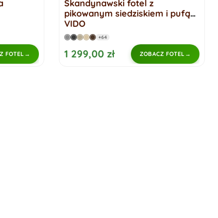
a
Skandynawski fotel z
pikowanym siedziskiem i pufą
VIDO
+64
1 299,00 zł
Z FOTEL
ZOBACZ FOTEL