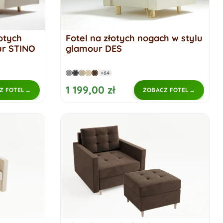
otych
Fotel na złotych nogach w stylu
ur STINO
glamour DES
+64
1 199,00 zł
Z FOTEL
ZOBACZ FOTEL