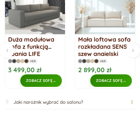
Duża modułowa
Mała loftowa sofa
sofa z funkcją
rozkładana SENS 2
spania LIFE
szew angielski
+64
+64
3 499,00 zł
2 899,00 zł
ZOBACZ SOFĘ
ZOBACZ SOFĘ
Jaki narożnik wybrać do salonu?