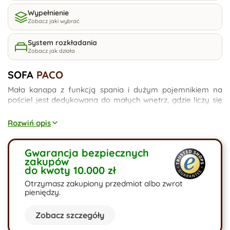
Wypełnienie
Zobacz jaki wybrać
System rozkładania
Zobacz jak działa
SOFA
PACO
Mała kanapa z funkcją spania i dużym pojemnikiem na
pościel jest dedykowana do małych wnętrz, gdzie liczy się
każdy centymetr. 190cm powierzchni siedziskowej rozkłada
się do powierzchni spania o wymiarach 190x140cm.
Rozwiń opis
Skonfiguruj mebel w dowolnej tkaninie i kolorze.
Gwarancja bezpiecznych
zakupów
do kwoty 10.000 zł
Otrzymasz zakupiony przedmiot albo zwrot
pieniędzy.
Zobacz szczegóły