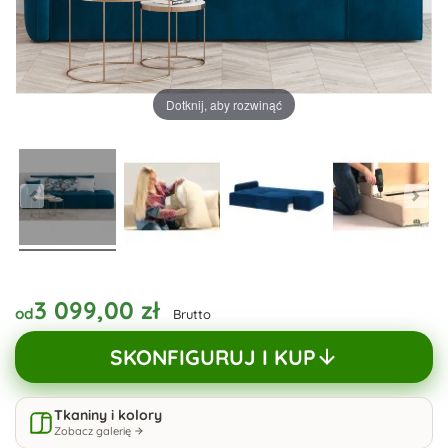
Dotknij, aby rozwinąć
3 099,00 zł
od
Brutto
SKONFIGURUJ I KUP
Tkaniny i kolory
Zobacz galerię