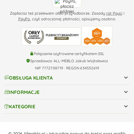
Zapłacisz też przelewem albo przy odbiorze. Zasady
rat PayU
i
PayPo
, czyli odroczonej płatności, opisujemy osobno.
Połączenie szyfrowane certyfikatem SSL
Sprzedawca: ALL-MEBLO Jakub Wojtalewicz
NIP 7772708719 · REGON 634532619

OBSŁUGA KLIENTA

INFORMACJE

KATEGORIE
© 2026 Allmeblo.pl - Wszystkie prawa do treści oraz grafik