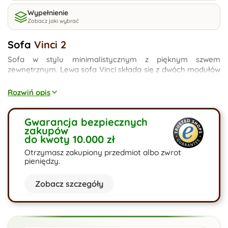
Wypełnienie
Zobacz jaki wybrać
Sofa
Vinci 2
Sofa w stylu minimalistycznym z pięknym szwem
zewnętrznym. Lewa sofa Vinci składa się z dwóch modułów
o wymiarach 100x100cm oraz pufy o wymiarze 50x120cm.
Pufa może być wolnostojąca, aczkolwiek istnieje możliwość
Rozwiń opis
zamontowania jej na stale przez odpowiednie zawiasy
dołączone i zamontowane w zestawie. Duża funkcja spania
160x200cm.
Gwarancja bezpiecznych
zakupów
do kwoty 10.000 zł
Otrzymasz zakupiony przedmiot albo zwrot
pieniędzy.
Zobacz szczegóły