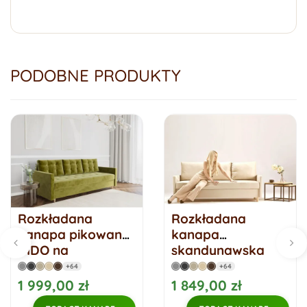
PODOBNE PRODUKTY
Rozkładana
Rozkładana
kanapa pikowana
kanapa
VIDO na
skandynawska
drewnianych
Arosa
+64
+64
nogach
1 999,00 zł
1 849,00 zł