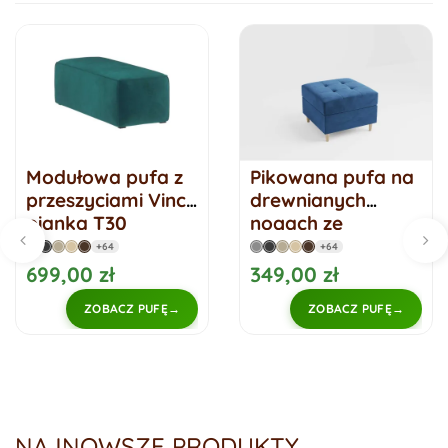
Modułowa pufa z
Pikowana pufa na
przeszyciami Vinci
drewnianych
pianka T30
nogach ze
sprężynami VIDO
+64
+64
699,00 zł
349,00 zł
ZOBACZ PUFĘ
ZOBACZ PUFĘ
NAJNOWSZE PRODUKTY