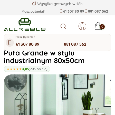
Wysyłka gotowych w 48h
61 307 80 89
881 087 562
Masz pytania?
0
Szukaj
Masz pytania?
Kategorie allmeblo
61 307 80 89
881 087 562
Pufa Grande w stylu
industrialnym 80x50cm
4,85
(203 opinie)
★★★★★