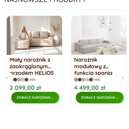
Mały narożnik z
Narożnik
zaokrąglonym
modułowy z
przodem HELIOS
funkcją spania
funkcja spania
NAKANO LEWY
+64
+64
2 099,00 zł
4 499,00 zł
ZOBACZ NAROŻNIK
ZOBACZ NAROŻNIK