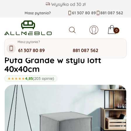
Dostępne od ręki!
61 307 80 89
881 087 562
Masz pytania?
0
Szukaj
Masz pytania?
Kategorie allmeblo
61 307 80 89
881 087 562
Pufa Grande w stylu loft
40x40cm
4,85
(203 opinie)
★★★★★