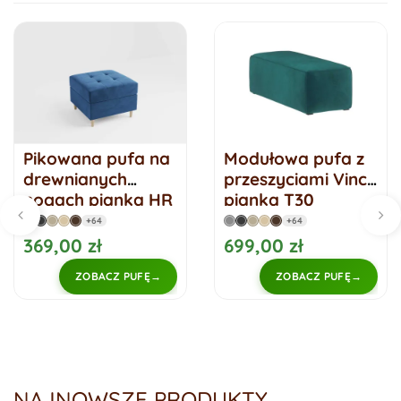
Pikowana pufa na
Modułowa pufa z
drewnianych
przeszyciami Vinci
nogach pianka HR
pianka T30
VIDO
+64
+64
369,00 zł
699,00 zł
ZOBACZ PUFĘ
ZOBACZ PUFĘ
NAJNOWSZE PRODUKTY