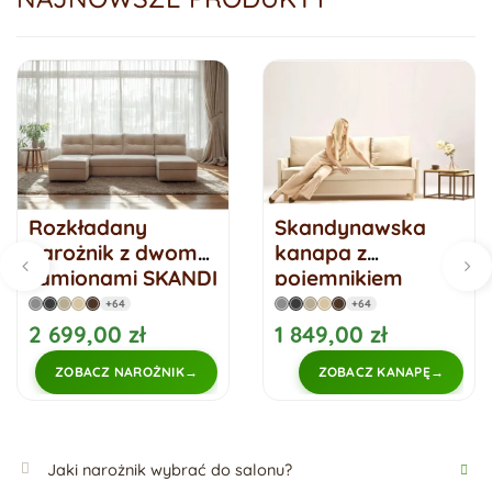
Rozkładany
Skandynawska
narożnik z dwoma
kanapa z
ramionami SKANDI
pojemnikiem
U
AROSA
+64
+64
2 699,00 zł
1 849,00 zł
ZOBACZ NAROŻNIK
ZOBACZ KANAPĘ
Jaki narożnik wybrać do salonu?