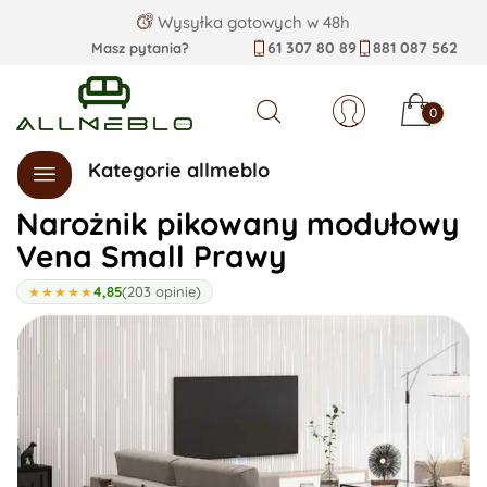
Wysyłka gotowych w 48h
61 307 80 89
881 087 562
Masz pytania?
0
Szukaj
Kategorie allmeblo
Narożnik pikowany modułowy
Vena Small Prawy
4,85
(203 opinie)
★★★★★