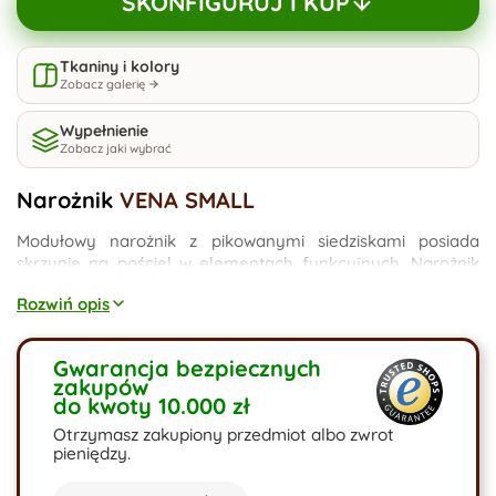
SKONFIGURUJ I KUP
Tkaniny i kolory
Zobacz galerię
Wypełnienie
Zobacz jaki wybrać
Narożnik
VENA SMALL
Modułowy narożnik z pikowanymi siedziskami posiada
skrzynie na pościel w elementach funkcyjnych. Narożnik
Prawy, występuje również w lewej opcji. Pikowane siedziska
Rozwiń opis
mimo swojej dużej głębokości aż 100cm dodają lekkości.
Narożnik Vena jest to narożnik, który idealnie wpasuje się w
nowoczesne wnętrza mniejszych salonów. Występuje
Gwarancja bezpiecznych
również w opcji Vena dla większych wnętrz.
zakupów
do kwoty 10.000 zł
Otrzymasz zakupiony przedmiot albo zwrot
pieniędzy.