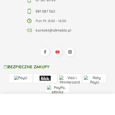
61 307 80 89
881 087 562
Pon-Pt: 8:00 - 16:00
kontakt@allmeblo.pl
BEZPIECZNE ZAKUPY
Zapłacisz też przelewem albo przy odbiorze. Zasady
rat PayU
i
od
PayPo
, czyli odroczonej płatności, opisujemy osobno.
Skonfiguruj i kup