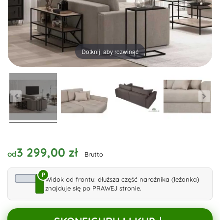
Dotknij, aby rozwinąć
3 299,00 zł
od
Brutto
P
Widok od frontu: dłuższa część narożnika (leżanka)
znajduje się po PRAWEJ stronie.