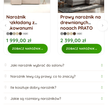
Narożnik
Prawy narożnik na
rozkładany z
drewnianych
pikowanymi
nogach PRATO
poduszkami BONO
rogówka
+64
+64
rozkładana
1 999,00 zł
2 399,00 zł
ZOBACZ NAROŻNIK
ZOBACZ NAROŻNIK
Jaki narożnik wybrać do salonu?
Narożnik lewy czy prawy: co to znaczy?
Ile kosztuje dobry narożnik?
Jakie są rozmiary narożników?