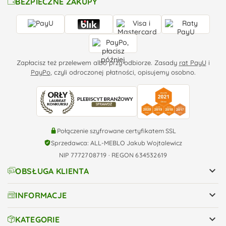
BEZPIECZNE ZAKUPY
Zapłacisz też przelewem albo przy odbiorze. Zasady
rat PayU
i
PayPo
, czyli odroczonej płatności, opisujemy osobno.
Połączenie szyfrowane certyfikatem SSL
Sprzedawca: ALL-MEBLO Jakub Wojtalewicz
NIP 7772708719 · REGON 634532619

OBSŁUGA KLIENTA

INFORMACJE

KATEGORIE