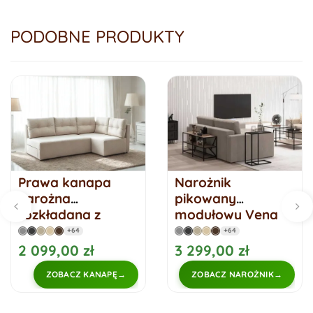
PODOBNE PRODUKTY
Prawa kanapa
Narożnik
narożna
pikowany
rozkładana z
modułowy Vena
pikowanymi
Small Prawy
+64
+64
poduszkami PONO
2 099,00 zł
3 299,00 zł
L
ZOBACZ KANAPĘ
ZOBACZ NAROŻNIK