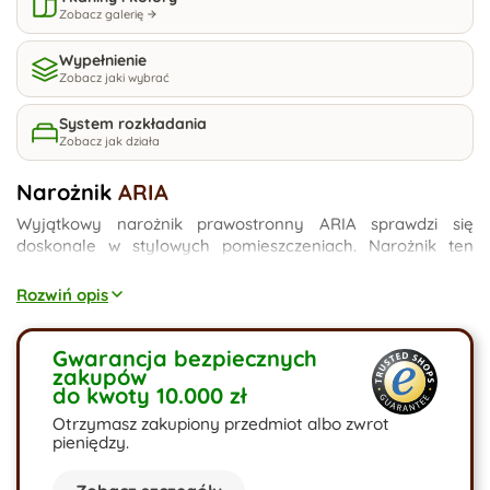
Zobacz galerię
Wypełnienie
Zobacz jaki wybrać
System rozkładania
Zobacz jak działa
Narożnik
ARIA
Wyjątkowy narożnik prawostronny ARIA sprawdzi się
doskonale w stylowych pomieszczeniach. Narożnik ten
posiada przydatną w różnych sytuacjach funkcję spania
oraz przestrzeń na pościel. Marzy Ci się narożnik Aria z
Rozwiń opis
pikowanymi poduszkami, narożnik szary lub narożnik
welurowy? Posiadamy bogatą game wyboru - skonfiguruj
swój mebel.
Gwarancja bezpiecznych
zakupów
do kwoty 10.000 zł
Otrzymasz zakupiony przedmiot albo zwrot
pieniędzy.