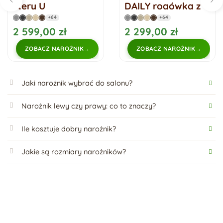
litery U
DAILY rogówka z
rozkładany Arlo U
funkcją spania
+64
+64
2 599,00 zł
2 299,00 zł
ZOBACZ NAROŻNIK
ZOBACZ NAROŻNIK
Jaki narożnik wybrać do salonu?
Narożnik lewy czy prawy: co to znaczy?
Ile kosztuje dobry narożnik?
Jakie są rozmiary narożników?