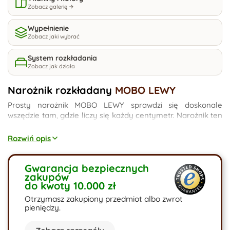
Zobacz galerię
Wypełnienie
Zobacz jaki wybrać
System rozkładania
Zobacz jak działa
Narożnik rozkładany
MOBO LEWY
Prosty narożnik MOBO LEWY sprawdzi się doskonale
wszędzie tam, gdzie liczy się każdy centymetr. Narożnik ten
posiada przydatną w różnych sytuacjach funkcję spania
oraz przestrzeń na pościel. Marzy Ci się narożnik Mobo w
Rozwiń opis
butelkowej zieleni, narożnik szary lub narożnik welurowy?
Posiadamy bogatą game wyboru - skonfiguruj swój mebel.
Gwarancja bezpiecznych
zakupów
do kwoty 10.000 zł
Otrzymasz zakupiony przedmiot albo zwrot
pieniędzy.