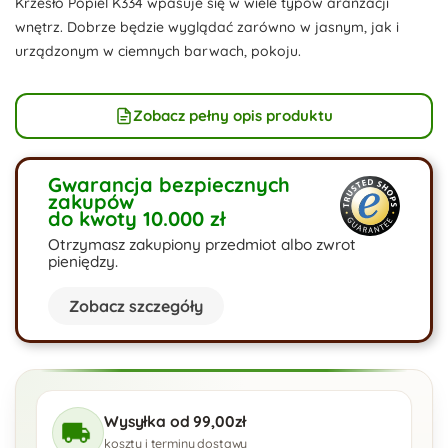
Krzesło Popiel K334 wpasuje się w wiele typów aranżacji
wnętrz. Dobrze będzie wyglądać zarówno w jasnym, jak i
urządzonym w ciemnych barwach, pokoju.
Zobacz pełny opis produktu
Gwarancja bezpiecznych
zakupów
do kwoty 10.000 zł
Otrzymasz zakupiony przedmiot albo zwrot
pieniędzy.
Zobacz szczegóły
Wysyłka od 99,00zł
koszty i terminy dostawy