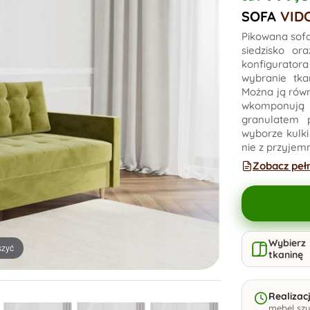
SOFA
VID
Pikowana sof
siedzisko or
konfiguratora
wybranie tka
Można ją równi
wkomponują 
granulatem 
wyborze kulki
nie z przyjem
Zobacz peł
Wybierz
szyć
tkaninę
Realizac
mebel szy