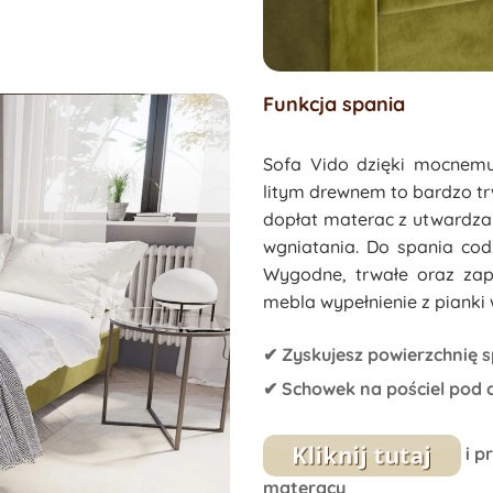
Funkcja spania
Sofa Vido dzięki mocnemu
litym drewnem to bardzo tr
dopłat materac z utwardzan
wgniatania. Do spania cod
Wygodne, trwałe oraz zap
mebla wypełnienie z pianki
✔ Zyskujesz powierzchnię 
✔ Schowek na pościel pod c
i p
materacy