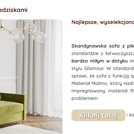
edziskami
Najlepsze, wyselekcjon
Skandynawska sofa z pi
standardzie z łatwoczysz
bardzo miłym w dotyku
ma
stylu Glamour. W standar
sprawi, że sofa z funkcją 
Materiał Malmo, który nad
impregnowany materiał R
problemem.
i
zo