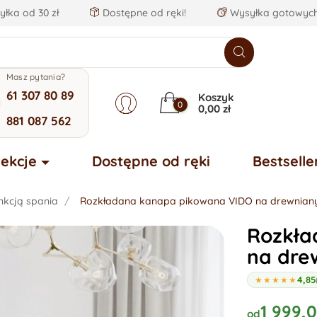
łka od 30 zł
Dostępne od ręki!
Wysyłka gotowych
Masz pytania?
61 307 80 89
Koszyk
0
0,00 zł
881 087 562
lekcje
Dostępne od ręki
Bestselle
nkcją spania
Rozkładana kanapa pikowana VIDO na drewnian
Rozkła
na dre
4,85
★★★★★
1 999,0
od