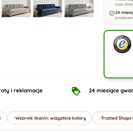
czas dos
24 miesi
producent
oty i reklamacje
24 miesiące gwar
a
Wzornik tkanin: wszystkie kolory
Trusted Shops