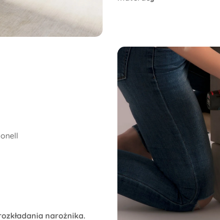
onell
rozkładania narożnika.