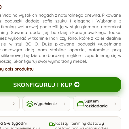
O
a Vido na wysokich nogach z naturalnego drewna. Pikowane
az poduszki dodają sofie szyku i elegancji. Wybranie z
 tkaniny welurowej podkreśli ją w stylu glamour, natomiast
niny Sawana doda jej bardziej skandynawskiego looku.
eż wykonać w tkaninie Inari czy Rino, które z kolei idealnie
się w styl BOHO. Duże pikowane poduszki wypełniane
piankowym dają nam stabilne oparcie, natomiast przy
 silikonowej będzie ono bardziej miękkie i zapadniemy się w
nością. Skonfiguruj swój wymarzony mebel.
ny opis produktu
SKONFIGURUJ I KUP
System
Wypełnienie
rozkładania
ja 5-6 tygodni
Koszty i terminy dostawy
ty na zamówienie, plus
dostawa pod wskazany adres