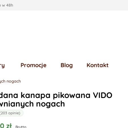
 w 48h
ry
Promocje
Blog
Kontakt
ych nogach
dana kanapa pikowana VIDO
wnianych nogach
(203 opinie)
0 zł
Brutto