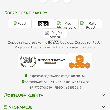
BEZPIECZNE ZAKUPY
Zapłacisz też przelewem albo przy odbiorze. Zasady
rat PayU
i
PayPo
, czyli odroczonej płatności, opisujemy osobno.
Połączenie szyfrowane certyfikatem SSL
Sprzedawca: ALL-MEBLO Jakub Wojtalewicz
NIP 7772708719 · REGON 634532619

OBSŁUGA KLIENTA

INFORMACJE