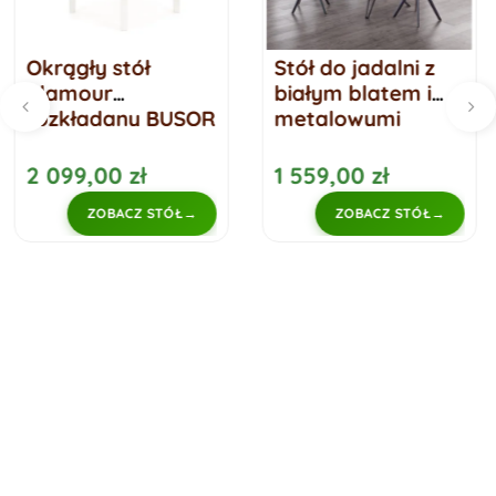
Stół do jadalni z
Szklany stół 
białym blatem i
jadalni na
BUSOR
metalowymi
metalowych
nogami CALPAS
nogach GROA
1 559,00 zł
799,00 zł
TÓŁ
ZOBACZ STÓŁ
ZOBACZ S