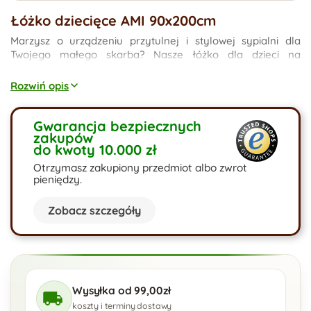
Łóżko dziecięce AMI 90x200cm
Marzysz o urządzeniu przytulnej i stylowej sypialni dla
Twojego małego skarba? Nasze łóżko dla dzieci na
drewnianych nogach z tyłem w kafelki to idealne
rozwiązanie, które łączy w sobie nie tylko komfort snu, ale
Rozwiń opis
również wyjątkowy design.
Gwarancja bezpiecznych
zakupów
do kwoty 10.000 zł
Otrzymasz zakupiony przedmiot albo zwrot
pieniędzy.
Zobacz szczegóły
Wysyłka od 99,00zł
koszty i terminy dostawy