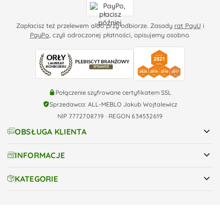
Zapłacisz też przelewem albo przy odbiorze. Zasady
rat PayU
i
PayPo
, czyli odroczonej płatności, opisujemy osobno.
Połączenie szyfrowane certyfikatem SSL
Sprzedawca: ALL-MEBLO Jakub Wojtalewicz
NIP 7772708719 · REGON 634532619

OBSŁUGA KLIENTA

INFORMACJE

KATEGORIE