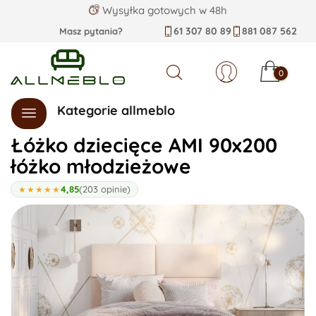
Wysyłka gotowych w 48h
61 307 80 89
881 087 562
Masz pytania?
0
Szukaj
Kategorie allmeblo
Łóżko dziecięce AMI 90x200
łóżko młodzieżowe
4,85
(203 opinie)
★★★★★