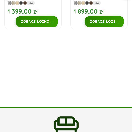
zewnętrznymi
+62
+62
Velluci 140x200
1 399,00 zł
1 899,00 zł
ZOBACZ ŁÓŻKO
ZOBACZ ŁOŻE