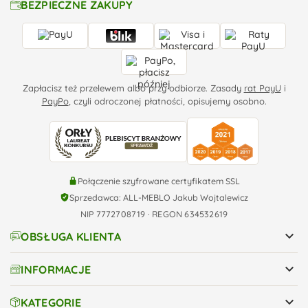
BEZPIECZNE ZAKUPY
Zapłacisz też przelewem albo przy odbiorze. Zasady
rat PayU
i
PayPo
, czyli odroczonej płatności, opisujemy osobno.
Połączenie szyfrowane certyfikatem SSL
Sprzedawca: ALL-MEBLO Jakub Wojtalewicz
NIP 7772708719 · REGON 634532619

OBSŁUGA KLIENTA

INFORMACJE

KATEGORIE