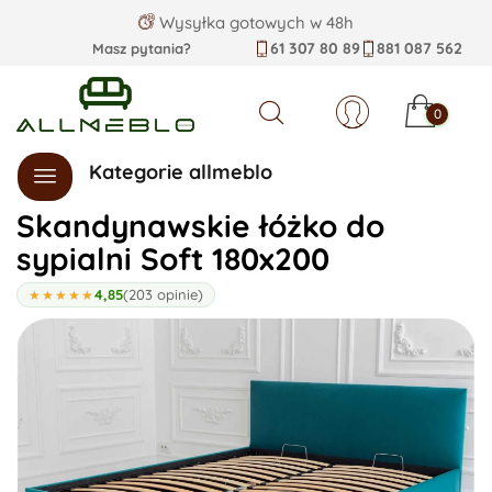
Wysyłka gotowych w 48h
61 307 80 89
881 087 562
Masz pytania?
0
Szukaj
Kategorie allmeblo
Skandynawskie łóżko do
sypialni Soft 180x200
4,85
(203 opinie)
★★★★★