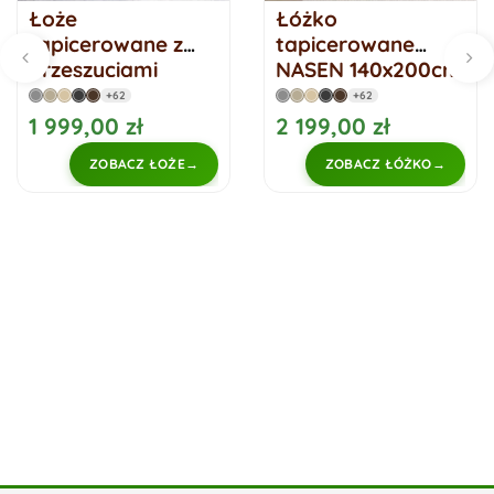
Łoże
Łóżko
tapicerowane z
tapicerowane
przeszyciami
NASEN 140x200cm
zewnętrznymi
zagłówek
+62
+62
Velluci 160x200
panelowy pionowy
1 999,00 zł
2 199,00 zł
ZOBACZ ŁOŻE
ZOBACZ ŁÓŻKO