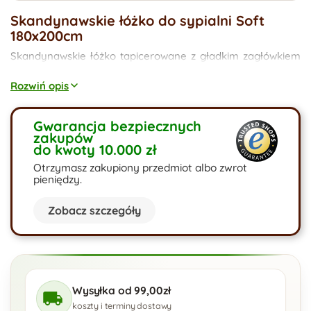
Skandynawskie łóżko do sypialni Soft
180x200cm
Skandynawskie łóżko tapicerowane z gładkim zagłówkiem
nada Twojej sypialni charakteru. Łóże do sypialmi Soft
rozpali Twoje zmysły. Niebanalny design i funkcjonalność.
Rozwiń opis
Łóżko skandynawskie Soft dostępne jest w kilku
wymiarach. Od materaca 120x200 po materac 180x200cm.
Gwarancja bezpiecznych
Łóżko z drewnianym stelażem w komplecie. Wysokie nogi
zakupów
przystosowane do robotów sprzątających.
do kwoty 10.000 zł
Otrzymasz zakupiony przedmiot albo zwrot
pieniędzy.
Zobacz szczegóły
Wysyłka od 99,00zł
koszty i terminy dostawy