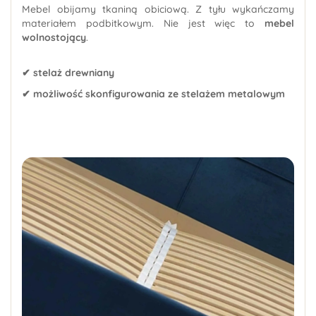
Mebel obijamy tkaniną obiciową. Z tyłu wykańczamy
materiałem podbitkowym. Nie jest więc to
mebel
wolnostojący
.
✔ stelaż drewniany
✔ możliwość skonfigurowania ze stelażem metalowym