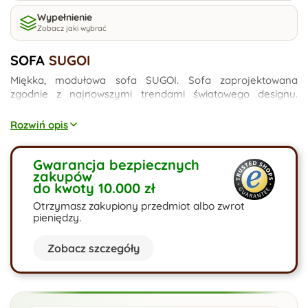
Wypełnienie
Zobacz jaki wybrać
SOFA
SUGOI
Miękka, modułowa sofa SUGOI. Sofa zaprojektowana
zgodnie z najnowszymi trendami światowego designu.
Pomysł na jej projekt wziął się z potrzeby połączenia
elegancji z wnętrzem industrialnym. Dzięki możliwości
Rozwiń opis
wyboru tkaniny spośród 12 wyselekcjonowanych kolekcji
nadasz jej indywidualnych cech. Zaprojektuj końcowy
wygląd sofy z nami.
Gwarancja bezpiecznych
zakupów
do kwoty 10.000 zł
Otrzymasz zakupiony przedmiot albo zwrot
pieniędzy.
Zobacz szczegóły