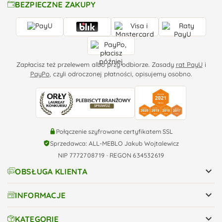
BEZPIECZNE ZAKUPY
Zapłacisz też przelewem albo przy odbiorze. Zasady
rat PayU
i
PayPo
, czyli odroczonej płatności, opisujemy osobno.
Połączenie szyfrowane certyfikatem SSL
Sprzedawca: ALL-MEBLO Jakub Wojtalewicz
NIP 7772708719 · REGON 634532619

OBSŁUGA KLIENTA

INFORMACJE

KATEGORIE