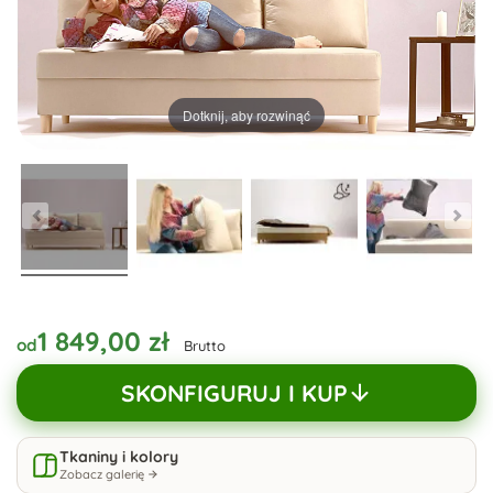
Dotknij, aby rozwinąć
1 849,00 zł
od
Brutto
SKONFIGURUJ I KUP
Tkaniny i kolory
Zobacz galerię