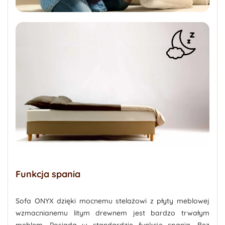
Funkcja spania
Sofa ONYX dzięki mocnemu stelażowi z płyty meblowej
wzmacnianemu litym drewnem jest bardzo trwałym
meblem. Posiada w standardzie funkcję spania. Bez