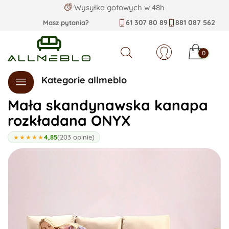
Wysyłka gotowych w 48h
61 307 80 89
881 087 562
Masz pytania?
0
Szukaj
Kategorie allmeblo
Mała skandynawska kanapa
rozkładana ONYX
4,85
(203 opinie)
★★★★★