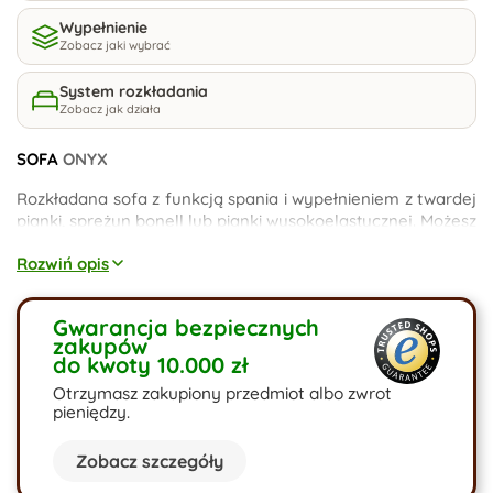
Wypełnienie
Zobacz jaki wybrać
System rozkładania
Zobacz jak działa
SOFA
ONYX
Rozkładana sofa z funkcją spania i wypełnieniem z twardej
pianki, sprężyn bonell lub pianki wysokoelastycznej. Możesz
wybrać kanapę w dowolnym kolorze, a wszystko to
Rozwiń opis
stworzysz w konfiguratorze zakupu. Stwórz soją
niepowtarzalną wersję mebla.
Gwarancja bezpiecznych
zakupów
do kwoty 10.000 zł
Otrzymasz zakupiony przedmiot albo zwrot
pieniędzy.
Zobacz szczegóły