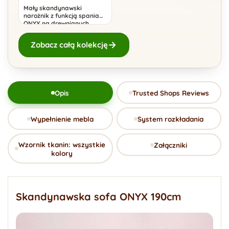
Mały skandynawski
narożnik z funkcją spania
ONYX na drewnianych
nogach
Zobacz całą kolekcję
Opis
Trusted Shops Reviews
Wypełnienie mebla
System rozkładania
Wzornik tkanin: wszystkie
Załączniki
kolory
Skandynawska sofa ONYX 190cm