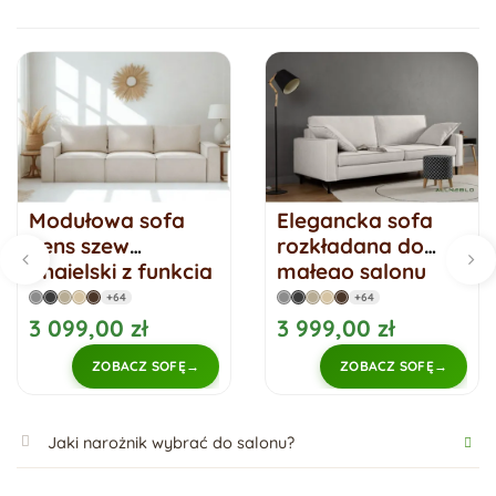
Modułowa sofa
Elegancka sofa
Sens szew
rozkładana do
angielski z funkcją
małego salonu
spania
Oslo 2
+64
+64
3 099,00 zł
3 999,00 zł
ZOBACZ SOFĘ
ZOBACZ SOFĘ
Jaki narożnik wybrać do salonu?