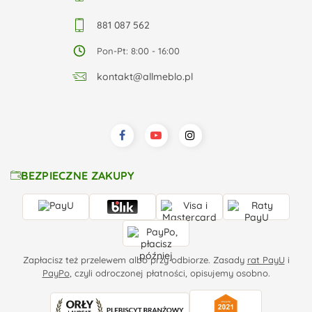
881 087 562
Pon-Pt: 8:00 - 16:00
kontakt@allmeblo.pl
BEZPIECZNE ZAKUPY
Zapłacisz też przelewem albo przy odbiorze. Zasady
rat PayU
i
PayPo
, czyli odroczonej płatności, opisujemy osobno.