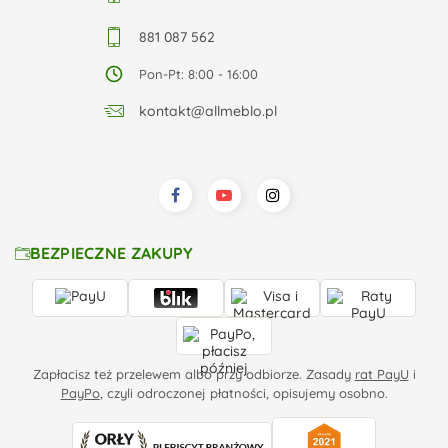
881 087 562
Pon-Pt: 8:00 - 16:00
kontakt@allmeblo.pl
BEZPIECZNE ZAKUPY
Zapłacisz też przelewem albo przy odbiorze. Zasady
rat PayU
i
PayPo
, czyli odroczonej płatności, opisujemy osobno.